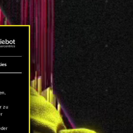
ies
en,
r zu
er
eder