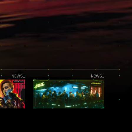
NEWS_
NEWS_
DAS UPDATE FÜR PLAYSTATION 5 PRO IST LIVE!
„STADT DER LEGENDEN“-FOTOMODUS-WETTBEWERB