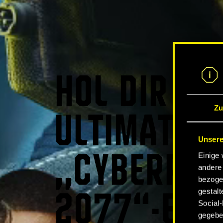
HOL DIR DA
Zu
ULTIMATIVE
Unsere
Einige 
„CYBERPUN
andere 
bezoge
gestalt
2077“-ERL
Social-
gegeben