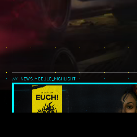
/// .NEWS.MODULE_HIGHLIGHT
ES GEHT UM EUC
NIGHT CITY LEG