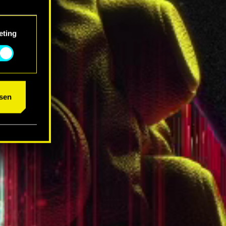
eting
um das
sen