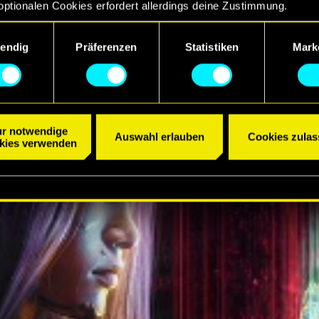
optionalen Cookies erfordert allerdings deine Zustimmung.
R ANSEHEN
ngsauswahl
etails zu unserer Nutzung von Cookies findest du unten im Menü
endig
Präferenzen
Statistiken
Mark
llungen“, wo du, falls gewünscht, auch alle Einstellungen rund 
Cookies ändern kannst.
r notwendige
Auswahl erlauben
Cookies zulas
kies verwenden