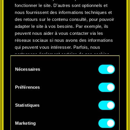
fonctionner le site. D'autres sont optionnels et
nous fournissent des informations techniques et
des retours sur le contenu consulté, pour pouvoir
adapter le site à vos besoins. Par exemple, ils
peuvent nous aider à vous contacter via les
réseaux sociaux si nous avons des informations
qui peuvent vous intéresser. Parfois, nous
partageons également certains de nos cookies
avec nos partenaires. Cependant, ces cookies
Sélection
optionnels ne seront appliqués qu'avec votre
Nécessaires
du
EN SAVOIR PLUS
permission.
consentement
Préférences
Vous pouvez consulter tous les détails sur notre
utilisation des cookies et modifier vos
préférences dans le menu "Paramètres" ci-
Statistiques
dessous.
Marketing