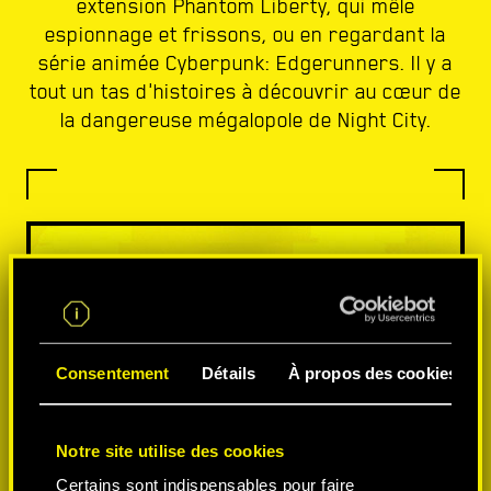
extension Phantom Liberty, qui mêle
espionnage et frissons, ou en regardant la
série animée Cyberpunk: Edgerunners. Il y a
tout un tas d'histoires à découvrir au cœur de
la dangereuse mégalopole de Night City.
Consentement
Détails
À propos des cookies
Notre site utilise des cookies
Certains sont indispensables pour faire