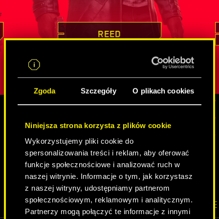
tkiem jej
dowodził swoich mistrzowskich
nieocenione
ird
umiejętności, podejmując się misji z
który nier
lny atut,
pozoru niemożliwych
. Pozyskiwanie
innych tożs
REED
iepewną
cennych informacji czy infiltracja
jest charak
strzeżonych celów to dla niego chleb
spędziła
w
żby w jej
powszechny. Reed jest przy tym kimś
cechy wyos
obdarzonym głębokim poczuciem
Zgoda
Szczegóły
O plikach cookies
obowiązku, a u osób, z którymi
współpracuje, najwyżej ceni sobie
lojalność.
Niniejsza strona korzysta z plików cookie
MEDIA
Wykorzystujemy pliki cookie do
spersonalizowania treści i reklam, aby oferować
funkcje społecznościowe i analizować ruch w
CYBERPUNK 2077
naszej witrynie. Informacje o tym, jak korzystasz
z naszej witryny, udostępniamy partnerom
społecznościowym, reklamowym i analitycznym.
WIDEO
SCREENSHOTY
GRAFIKI KONCEPCYJNE
Partnerzy mogą połączyć te informacje z innymi