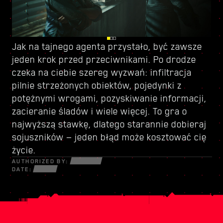
Jak na
Kieruj się do Dogtown — zrujnowanej części
Z racji przyznanego ci statusu tajnego agenta
tajnego agenta
przystało, być zawsze
jeden krok przed przeciwnikami. Po drodze
miasta rządzonej przez
i wagi misji masz teraz dostęp do
czeka na ciebie szereg wyzwań: infiltracja
bezwzględnego watażkę
nowego zestawu umiejętności
. To miejsce oferuje
— zrób z niego
pilnie strzeżonych obiektów, pojedynki z
szereg dodatkowych możliwości zarobku,
dobry użytek. Na miejscu znajdziesz też sprzęt
potężnymi wrogami, pozyskiwanie informacji,
niekoniecznie legalnych, ale zawsze
i broń, których próżno szukać w Night City.
zacieranie śladów i wiele więcej. To gra o
ekscytujących. Nie krępuj się, to co robisz
Korzystaj z nowego arsenału wedle uznania —
najwyższą stawkę, dlatego starannie dobieraj
poza misją główną, to twoja sprawa, ale miej
w Dogtown wszystkie chwyty są dozwolone.
sojuszników — jeden błąd może kosztować cię
oczy z tyłu głowy — niebezpieczeństwo czai się
życie.
na każdym kroku.
AUTHORIZED BY:
DATE: