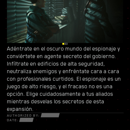
Adéntrate en el oscuro mundo del espionaje y
Vigila tus espaldas en Dogtown, una urbe en
Sube el listón con
conviértete en
ruinas dentro de otra urbe controlada por
un nuevo árbol de habilidades
agente secreto del gobierno
y conforma un
.
Infíltrate en edificios de alta seguridad,
una milicia de gatillo fácil
estilo de juego único. Usa todas las nuevas
. Sus derruidas
neutraliza enemigos y enfréntate cara a cara
estructuras están repletas de secretos y
armas y piezas de ciberware a tu disposición
con profesionales curtidos. El espionaje es un
oportunidades para aquellos que estén
para sobrevivir en un mundo fracturado de
juego de alto riesgo, y el fracaso no es una
dispuestos a todo. Dentro de sus muros,
estafadores desesperados, astutos
opción. Elige cuidadosamente a tus aliados
descubrirás encargos y misiones de alta
netrunners y mercenarios sin escrúpulos
mientras desvelas los secretos de esta
intensidad con más cosas en juego que nunca.
dispuestos a todo por el dinero y el poder.
expansión.
AUTHORIZED BY:
DATE: