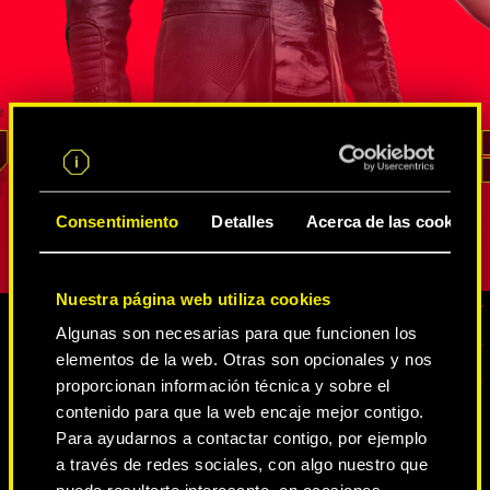
s
agente de la FIA que ha demostrado su
neurodanza
altura en
valía en un sinfín de misiones de
de Intelige
de
inteligencia encubiertas. Él sabe mejor
Estados Un
rso de
que nadie cómo sacar provecho de
cambiaform
un recurso
las innumerables redes de
vena irasc
ara
espías y netrunners
, cómo extraer
no ha logr
REED
información y cómo acceder a los lugares
represente
pción.
con mayor vigilancia. Su lealtad y su
personalida
Consentimiento
Detalles
Acerca de las cookies
sentido del deber son inquebrantables.
Nuestra página web utiliza cookies
Algunas son necesarias para que funcionen los
elementos de la web. Otras son opcionales y nos
CONTENIDO MULTIMEDIA
proporcionan información técnica y sobre el
contenido para que la web encaje mejor contigo.
Para ayudarnos a contactar contigo, por ejemplo
a través de redes sociales, con algo nuestro que
CYBERPUNK 2077