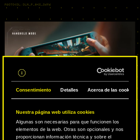
Consentimiento
Detalles
Acerca de las cookies
EL FUTURO SOMBRÍO EN LA PALMA DE
TU MANO
Nuestra página web utiliza cookies
Algunas son necesarias para que funcionen los
Consulta con facilidad el mapa, tu
elementos de la web. Otras son opcionales y nos
inventario, el diario y demás elementos
proporcionan información técnica y sobre el