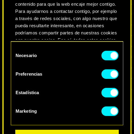
gracias a la pantalla táctil, sin maniobras
contenido para que la web encaje mejor contigo.
complicadas que valgan. Ahora, podrás
Para ayudarnos a contactar contigo, por ejemplo
controlar las interfaces como un
a través de redes sociales, con algo nuestro que
auténtico netrunner.
pueda resultarte interesante, en ocasiones
podríamos compartir partes de nuestras cookies
con nuestro socios. Eso sí, todas estas cookies
opcionales requieren tu autorización.
Selección
Necesario
de
Encontrarás todos los detalles sobre nuestro uso
consentimiento
de las cookies y podrás modificar tus
Preferencias
preferencias al respecto en el menú «Ajustes» de
más abajo.
Estadística
Marketing