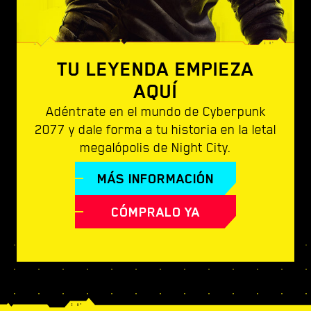
TU LEYENDA EMPIEZA
AQUÍ
Adéntrate en el mundo de Cyberpunk
2077 y dale forma a tu historia en la letal
megalópolis de Night City.
MÁS INFORMACIÓN
CÓMPRALO YA