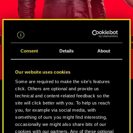
s
agente de la FIA que ha demostrado su
neurodanza
altura en
valía en un sinfín de misiones de
de Intelige
de
inteligencia encubiertas. Él sabe mejor
Estados Un
rso de
que nadie cómo sacar provecho de
cambiaform
un recurso
las innumerables redes de
vena irasc
ara
espías y netrunners
, cómo extraer
no ha logr
REED
información y cómo acceder a los lugares
represente
Consent
Details
About
pción.
con mayor vigilancia. Su lealtad y su
personalida
sentido del deber son inquebrantables.
Our website uses cookies
Some are required to make the site’s features
click. Others are optional and provide us
technical and content-related feedback so the
CONTENIDO MULTIMEDIA
site will click better with you. To help us reach
you, for example via social media, with
something of ours you might find interesting,
occasionally we might also share bits of our
CYBERPUNK 2077
cookies with our partners. Any of these optional