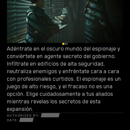
Adéntrate en el oscuro mundo del espionaje y
Vigila tus espaldas en Dogtown, una urbe en
Sube el listón con
conviértete en
ruinas dentro de otra urbe controlada por
un nuevo árbol de habilidades
agente secreto del gobierno
y conforma un
.
Infíltrate en edificios de alta seguridad,
una milicia de gatillo fácil
estilo de juego único. Usa todas las armas
. Sus estructuras
neutraliza enemigos y enfréntate cara a cara
derruidas están repletas de secretos y
nuevas y piezas de ciberware a tu disposición
con profesionales curtidos. El espionaje es un
oportunidades para aquellos que estén
para sobrevivir en un mundo fracturado de
juego de alto riesgo, y el fracaso no es una
dispuestos a todo. Dentro de sus muros,
estafadores desesperados, astutos
opción. Elige cuidadosamente a tus aliados
descubrirás encargos y misiones de alta
netrunners y mercenarios sin escrúpulos
mientras revelas los secretos de esta
intensidad con más cosas en juego que nunca.
dispuestos a todo por el dinero y el poder.
expansión.
AUTHORIZED BY:
DATE: