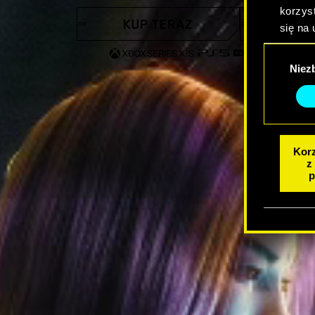
korzyst
KUP TERAZ
OBEJRZY
się na 
Wybór
Niez
zgody
Korz
z
p