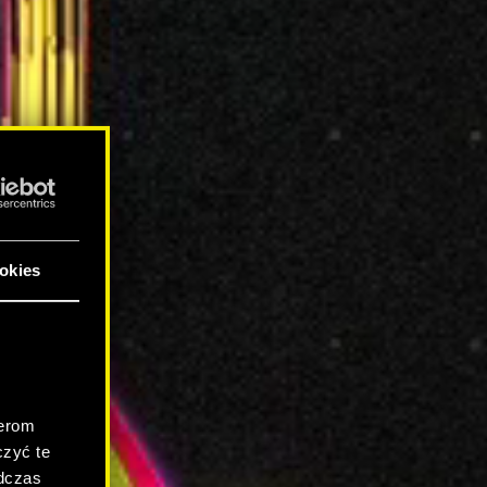
okies
.
nerom
zyć te
odczas