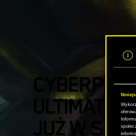
CYBERPUNK
Niniej
ULTIMATE E
Wykorzy
oferow
JUŻ W SPR
Inform
społec
inform