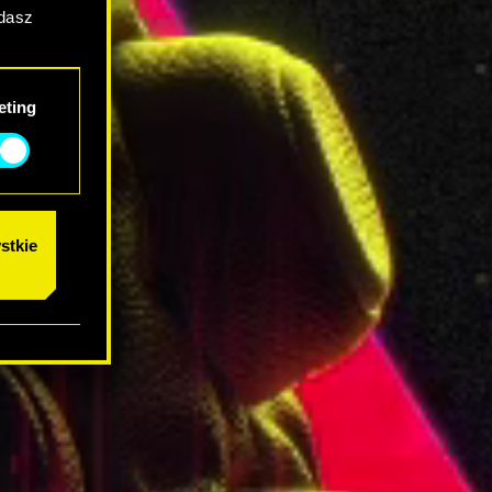
adasz
eting
stkie