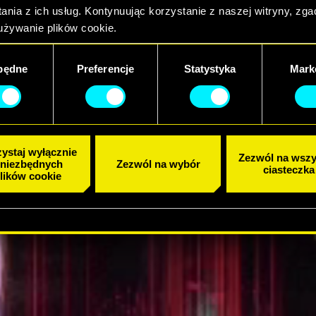
ania z ich usług. Kontynuując korzystanie z naszej witryny, zg
J ZWIASTUN
używanie plików cookie.
będne
Preferencje
Statystyka
Mark
ystaj wyłącznie
Zezwól na wszy
 niezbędnych
Zezwól na wybór
ciasteczka
lików cookie