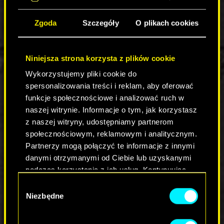
korporacji Dzielnicy E. Ograj przeciwników
korzystając z wszczepów
Sandevistan
i
Wyłom w
Zgoda
Szczegóły
O plikach cookies
Blackwall
do granic możliwości i nie daj się
pochłonąć cyberpsychozie.
Pojawi się również Skippy! Ikoniczna spluwa z
Niniejsza strona korzysta z plików cookie
Cyberpunka 2077 triumfalnie powraca jako
Wykorzystujemy pliki cookie do
mityczny Alternator, działający w dwóch dobrze
spersonalizowania treści i reklam, aby oferować
znanych trybach: "Pseudo-pacyfista" oraz
funkcje społecznościowe i analizować ruch w
"Bezduszny morderca". Powraca również jego
naszej witrynie. Informacje o tym, jak korzystasz
niepoprawny humor, więc przygotujcie się, że nie
z naszej witryny, udostępniamy partnerom
raz usłyszycie jak komentuje rozgrywkę (i
społecznościowym, reklamowym i analitycznym.
przypomina Ci, jakim jesteś potworem).
Partnerzy mogą połączyć te informacje z innymi
Zobacz oficjalny zwiastun wydarzenia Apex
danymi otrzymanymi od Ciebie lub uzyskanymi
Legends x Cyberpunk jako przedsmak tego, co już
podczas korzystania z ich usług. Kontynuując
14 lipca zawita do gry studia Respawn
korzystanie z naszej witryny, zgadasz się na
Wybór
Entertainment. Więcej informacji o wydarzeniu
używanie plików cookie.
Niezbędne
zgody
znajdziesz również
na oficjalnym blogu Apex
Legends
.