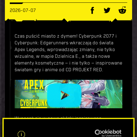
2026-07-07
Czas puścić miasto z dymem! Cyberpunk 2077 i
Cyberpunk: Edgerunners wkraczają do świata
Apex Legends, wprowadzając zmiany, nie tylko
wizualne, w mapie Dzielnica E., a także nowe
elementy kosmetyczne — i nie tylko — inspirowane
światem gry i anime od CD PROJEKT RED.
Wyposaż się w nowe skórki inspirowane
legendami Night City i ruszaj na ulice skąpanej
neonami Night City i oblepionej billboardami