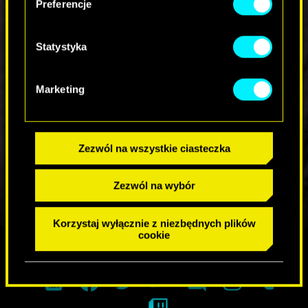
Preferencje
KOMENTARZE_1
Statystyka
WEŹ UDZIAŁ W DYSKUSJI
Marketing
Zezwól na wszystkie ciasteczka
Zezwól na wybór
Korzystaj wyłącznie z niezbędnych plików
cookie
DOŁĄCZ DO SPOŁECZNOŚCI