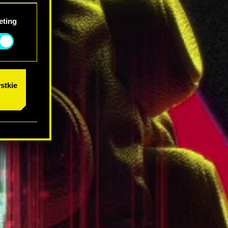
eting
stkie