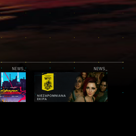
NEWS_
NEWS_
NOWY TEASER CYBERPUNK: EDGERUNNERS 2 JUŻ DOSTĘPNY!
NAJWAŻNIEJSI JESTEŚCIE WY! — LEGENDY NIGHT CITY: NIEZAPOMNIANA EKIPA