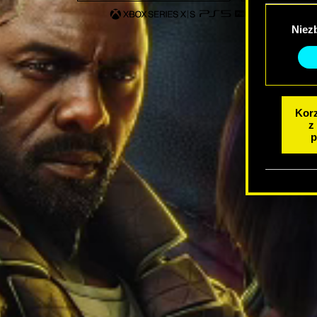
Wybór
Niez
zgody
Korz
z
p