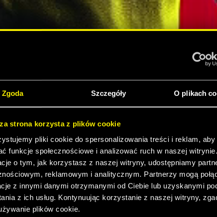
 2077:
Zgoda
Szczegóły
O plikach co
sza strona korzysta z plików cookie
DITION
stujemy pliki cookie do spersonalizowania treści i reklam, aby
ać funkcje społecznościowe i analizować ruch w naszej witrynie
ZEDAŻY!
acje o tym, jak korzystasz z naszej witryny, udostępniamy part
znościowym, reklamowym i analitycznym. Partnerzy mogą połąc
acje z innymi danymi otrzymanymi od Ciebie lub uzyskanymi p
ania z ich usług. Kontynuując korzystanie z naszej witryny, zg
J ZWIASTUN
używanie plików cookie.