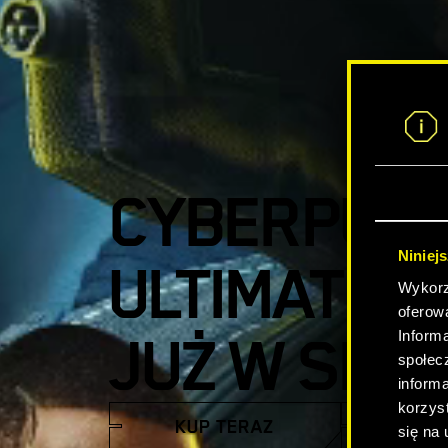
CYBERPUNK
Niniej
ULTIMATE E
Wykorzy
oferow
JUŻ W SPR
Inform
społec
inform
korzyst
KUP TERAZ
OBEJRZY
się na 