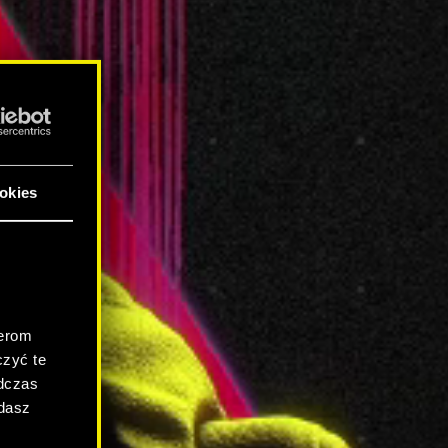
okies
.
nerom
zyć te
odczas
adasz