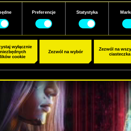
będne
Preferencje
Statystyka
Mark
ystaj wyłącznie
Zezwól na wszy
 niezbędnych
Zezwól na wybór
ciasteczka
lików cookie