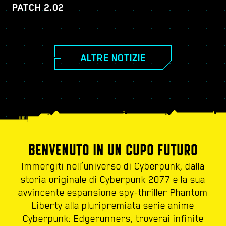
PATCH 2.02
ALTRE NOTIZIE
BENVENUTO IN UN CUPO FUTURO
Immergiti nell’universo di Cyberpunk, dalla
storia originale di Cyberpunk 2077 e la sua
avvincente espansione spy-thriller Phantom
Liberty alla pluripremiata serie anime
Cyberpunk: Edgerunners, troverai infinite