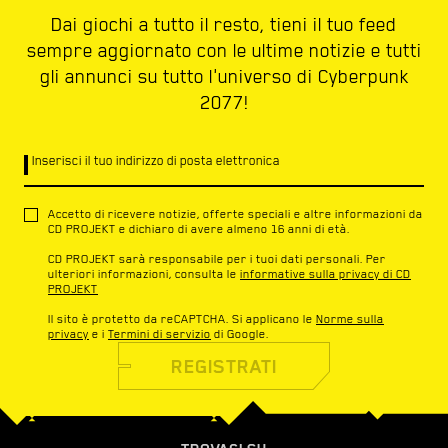
Dai giochi a tutto il resto, tieni il tuo feed
sempre aggiornato con le ultime notizie e tutti
gli annunci su tutto l'universo di Cyberpunk
2077!
Inserisci il tuo indirizzo di posta elettronica
Accetto di ricevere notizie, offerte speciali e altre informazioni da
CD PROJEKT e dichiaro di avere almeno 16 anni di età.
CD PROJEKT sarà responsabile per i tuoi dati personali. Per
ulteriori informazioni, consulta le
informative sulla privacy di CD
PROJEKT
Il sito è protetto da reCAPTCHA. Si applicano le
Norme sulla
privacy
e i
Termini di servizio
di Google.
REGISTRATI