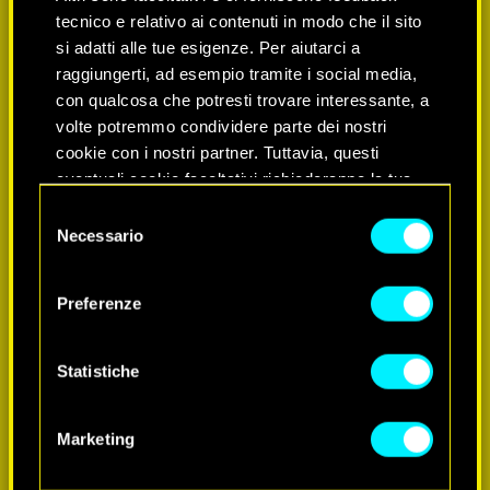
tecnico e relativo ai contenuti in modo che il sito
si adatti alle tue esigenze. Per aiutarci a
raggiungerti, ad esempio tramite i social media,
con qualcosa che potresti trovare interessante, a
volte potremmo condividere parte dei nostri
cookie con i nostri partner. Tuttavia, questi
eventuali cookie facoltativi richiederanno la tua
SCOPRI DI PIÙ
autorizzazione.
Selezione
Necessario
del
Tutti i dettagli su come utilizziamo i cookie e su
consenso
come impostare le tue preferenze sono
Preferenze
disponibili nel menu "Impostazioni" qui sotto.
Statistiche
Marketing