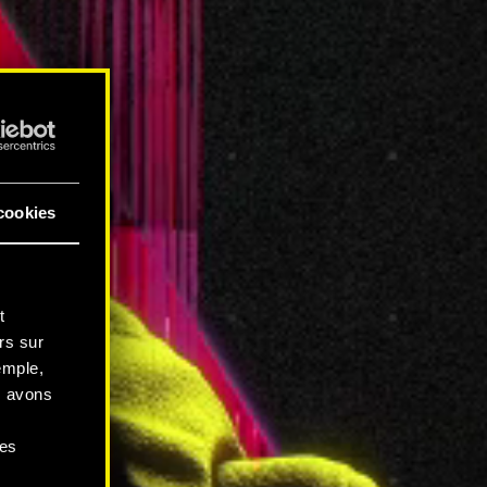
cookies
t
rs sur
emple,
s avons
ces