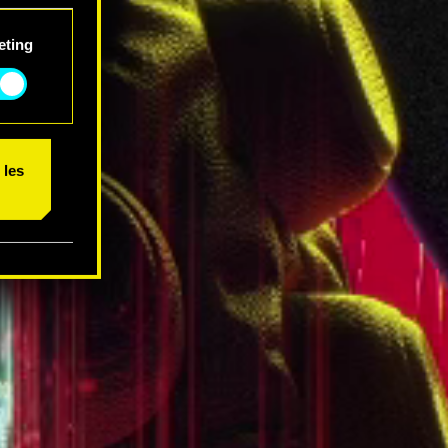
 et
eting
 les