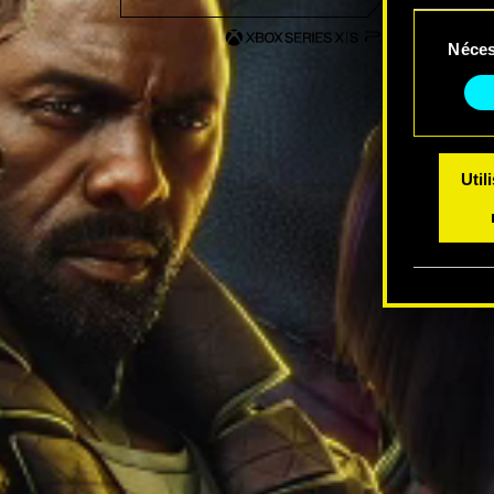
Sélection
Vous po
Néces
du
modifi
consentem
Util