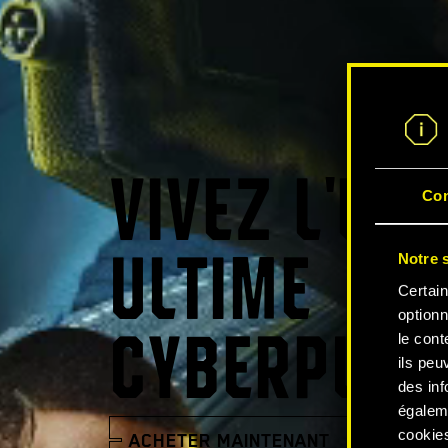
VIVEZ L'EX
Co
Notre s
ULTIME
Certain
optionn
le cont
CYBERPUNK
ils peu
des inf
égalem
cookies
ACHETER MAINTENANT
REGARD