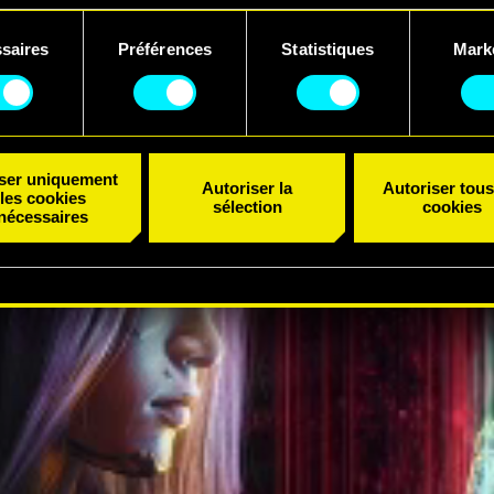
uvez consulter tous les détails sur notre utilisation des cookies
saires
Préférences
Statistiques
Mark
er vos préférences dans le menu "Paramètres" ci-dessous.
ent
iser uniquement
Autoriser la
Autoriser tous
les cookies
sélection
cookies
nécessaires