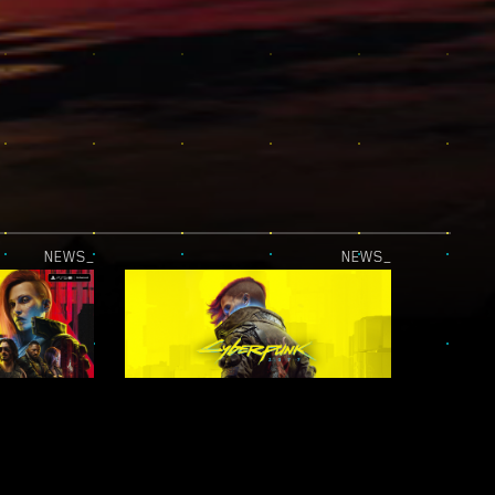
NEWS_
NEWS_
LA MISE À JOUR PLAYSTATION®5 PRO EST LÀ !
CYBERPUNK 2077 EST DISPONIBLE SUR LE XBOX GAME PASS !