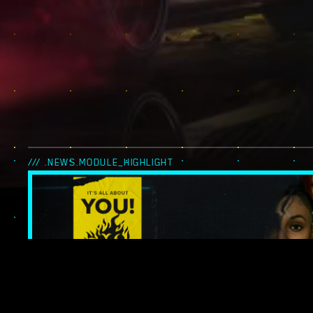
/// .NEWS.MODULE_HIGHLIGHT
IT’S ALL ABOUT 
LES LÉGENDES 