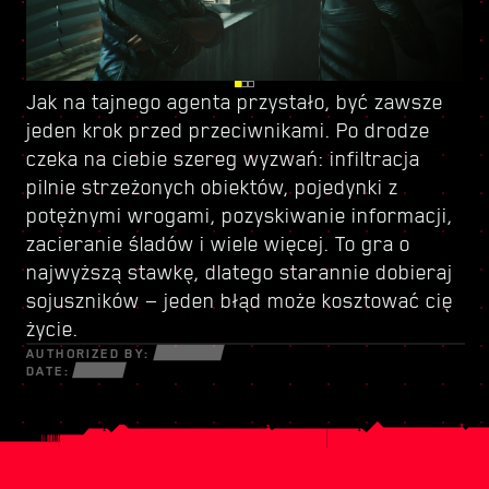
Jak na
Kieruj się do Dogtown — zrujnowanej części
Z racji przyznanego ci statusu tajnego agenta
tajnego agenta
przystało, być zawsze
jeden krok przed przeciwnikami. Po drodze
miasta rządzonej przez
i wagi misji masz teraz dostęp do
czeka na ciebie szereg wyzwań: infiltracja
bezwzględnego watażkę
nowego zestawu umiejętności
. To miejsce oferuje
— zrób z niego
pilnie strzeżonych obiektów, pojedynki z
szereg dodatkowych możliwości zarobku,
dobry użytek. Na miejscu znajdziesz też sprzęt
potężnymi wrogami, pozyskiwanie informacji,
niekoniecznie legalnych, ale zawsze
i broń, których próżno szukać w Night City.
zacieranie śladów i wiele więcej. To gra o
ekscytujących. Nie krępuj się, to co robisz
Korzystaj z nowego arsenału wedle uznania —
najwyższą stawkę, dlatego starannie dobieraj
poza misją główną, to twoja sprawa, ale miej
w Dogtown wszystkie chwyty są dozwolone.
sojuszników — jeden błąd może kosztować cię
oczy z tyłu głowy — niebezpieczeństwo czai się
życie.
na każdym kroku.
AUTHORIZED BY:
DATE: