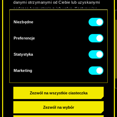
danymi otrzymanymi od Ciebie lub uzyskanymi
podczas korzystania z ich usług. Kontynuując
korzystanie z naszej witryny, zgadasz się na
Wybór
używanie plików cookie.
Niezbędne
zgody
Preferencje
Statystyka
Marketing
1
z
7
Zezwól na wszystkie ciasteczka
Zezwól na wybór