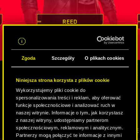
tkiem jej
dowodził swoich mistrzowskich
nieocenione
ird
umiejętności, podejmując się misji z
który nier
lny atut,
pozoru niemożliwych
. Pozyskiwanie
innych tożs
REED
iepewną
cennych informacji czy infiltracja
jest charak
strzeżonych celów to dla niego chleb
spędziła
w
żby w jej
powszechny. Reed jest przy tym kimś
cechy wyos
obdarzonym głębokim poczuciem
Zgoda
Szczegóły
O plikach cookies
obowiązku, a u osób, z którymi
współpracuje, najwyżej ceni sobie
lojalność.
Niniejsza strona korzysta z plików cookie
MEDIA
Wykorzystujemy pliki cookie do
spersonalizowania treści i reklam, aby oferować
funkcje społecznościowe i analizować ruch w
CYBERPUNK 2077
naszej witrynie. Informacje o tym, jak korzystasz
z naszej witryny, udostępniamy partnerom
społecznościowym, reklamowym i analitycznym.
WIDEO
SCREENSHOTY
GRAFIKI KONCEPCYJNE
Partnerzy mogą połączyć te informacje z innymi