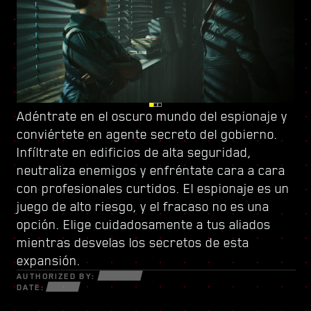
Adéntrate en el oscuro mundo del espionaje y
Vigila tus espaldas en Dogtown, una urbe en
Sube el listón con
conviértete en
ruinas dentro de otra urbe controlada por
un nuevo árbol de habilidades
agente secreto del gobierno
y conforma un
.
Infíltrate en edificios de alta seguridad,
una milicia de gatillo fácil
estilo de juego único. Usa todas las nuevas
. Sus derruidas
neutraliza enemigos y enfréntate cara a cara
estructuras están repletas de secretos y
armas y piezas de ciberware a tu disposición
con profesionales curtidos. El espionaje es un
oportunidades para aquellos que estén
para sobrevivir en un mundo fracturado de
juego de alto riesgo, y el fracaso no es una
dispuestos a todo. Dentro de sus muros,
estafadores desesperados, astutos
opción. Elige cuidadosamente a tus aliados
descubrirás encargos y misiones de alta
netrunners y mercenarios sin escrúpulos
mientras desvelas los secretos de esta
intensidad con más cosas en juego que nunca.
dispuestos a todo por el dinero y el poder.
expansión.
AUTHORIZED BY:
DATE: