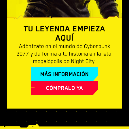
TU LEYENDA EMPIEZA
AQUÍ
Adéntrate en el mundo de Cyberpunk
2077 y da forma a tu historia en la letal
megalópolis de Night City.
MÁS INFORMACIÓN
CÓMPRALO YA