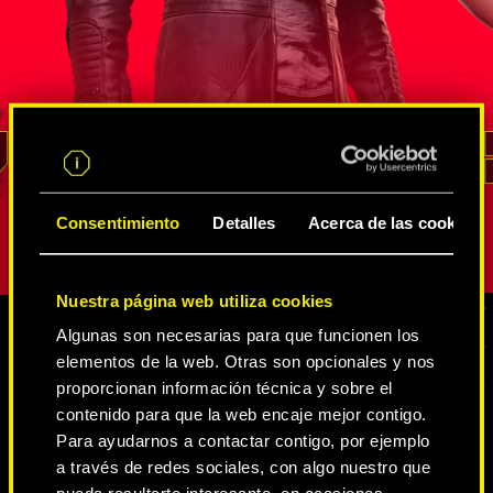
s
agente de la FIA que ha demostrado su
neurodanza
altura en
valía en un sinfín de misiones de
de Intelige
de
inteligencia encubiertas. Él sabe mejor
Estados Un
rso de
que nadie cómo sacar provecho de
cambiaform
un recurso
las innumerables redes de
vena irasc
ara
espías y netrunners
, cómo extraer
no ha logr
REED
información y cómo acceder a los lugares
represente
pción.
con mayor vigilancia. Su lealtad y su
personalida
Consentimiento
Detalles
Acerca de las cookies
sentido del deber son inquebrantables.
Nuestra página web utiliza cookies
Algunas son necesarias para que funcionen los
elementos de la web. Otras son opcionales y nos
CONTENIDO MULTIMEDIA
proporcionan información técnica y sobre el
contenido para que la web encaje mejor contigo.
Para ayudarnos a contactar contigo, por ejemplo
a través de redes sociales, con algo nuestro que
CYBERPUNK 2077