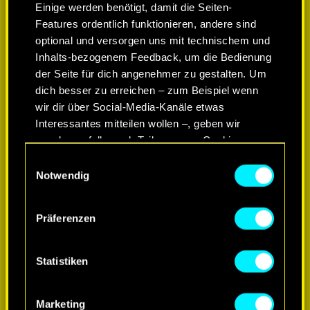
Einige werden benötigt, damit die Seiten-
Features ordentlich funktionieren, andere sind
optional und versorgen uns mit technischem und
Inhalts-bezogenem Feedback, um die Bedienung
der Seite für dich angenehmer zu gestalten. Um
dich besser zu erreichen – zum Beispiel wenn
wir dir über Social-Media-Kanäle etwas
Interessantes mitteilen wollen –, geben wir
gegebenenfalls auch Teile unserer Cookies an
unsere Partner weiter. Jeder dieser optionalen
Einwilligungsauswahl
Cookies erfordert allerdings deine Zustimmung.
Notwendig
MEHR ERFAHREN
Alle Details zu unserer Nutzung von Cookies
Präferenzen
findest du unten im Menü „Einstellungen“, wo du,
falls gewünscht, auch alle Einstellungen rund um
das Thema Cookies ändern kannst.
Statistiken
Marketing