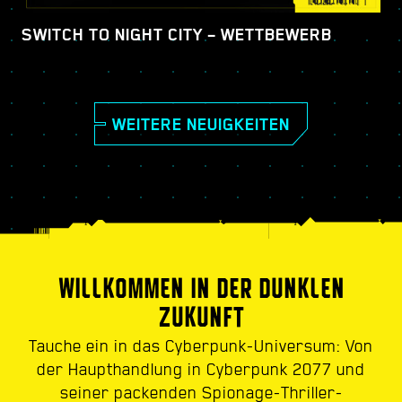
SWITCH TO NIGHT CITY – WETTBEWERB
WEITERE NEUIGKEITEN
WILLKOMMEN IN DER DUNKLEN
ZUKUNFT
Tauche ein in das Cyberpunk-Universum: Von
der Haupthandlung in Cyberpunk 2077 und
seiner packenden Spionage-Thriller-