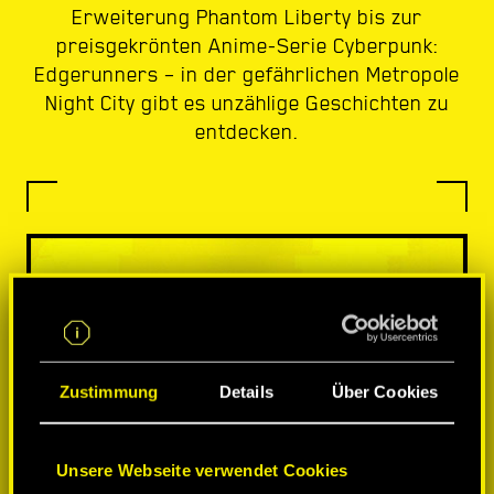
Erweiterung Phantom Liberty bis zur
preisgekrönten Anime-Serie Cyberpunk:
Edgerunners – in der gefährlichen Metropole
Night City gibt es unzählige Geschichten zu
entdecken.
Zustimmung
Details
Über Cookies
Unsere Webseite verwendet Cookies