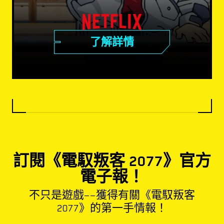
了解詳情
訂閱《電馭叛客 2077》官方
電子報！
不只是遊戲——獲得有關《電馭叛客
2077》的第一手情報！