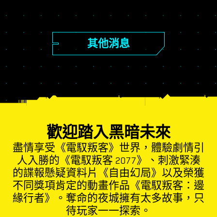
其他消息
歡迎踏入黑暗未來
盡情享受《電馭叛客》世界，體驗劇情引
人入勝的《電馭叛客 2077》、刺激緊湊
的諜報懸疑資料片《自由幻局》以及榮獲
不同獎項肯定的動畫作品《電馭叛客：邊
緣行者》。奪命的夜城擁有太多故事，只
待玩家一一探索。