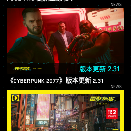
NEWS_
《CYBER​​PUNK 2077》版本更新 2.31
NEWS_