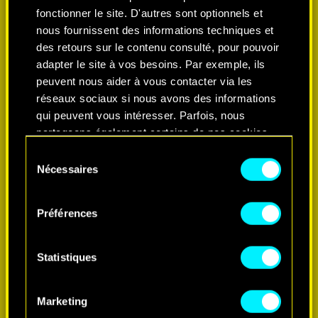
fonctionner le site. D'autres sont optionnels et
nous fournissent des informations techniques et
des retours sur le contenu consulté, pour pouvoir
adapter le site à vos besoins. Par exemple, ils
peuvent nous aider à vous contacter via les
réseaux sociaux si nous avons des informations
qui peuvent vous intéresser. Parfois, nous
partageons également certains de nos cookies
avec nos partenaires. Cependant, ces cookies
Sélection
optionnels ne seront appliqués qu'avec votre
Nécessaires
du
EN SAVOIR PLUS
permission.
consentement
Préférences
Vous pouvez consulter tous les détails sur notre
utilisation des cookies et modifier vos
préférences dans le menu "Paramètres" ci-
Statistiques
dessous.
Marketing