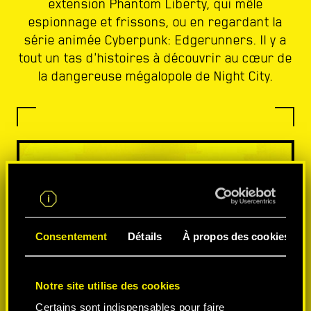
extension Phantom Liberty, qui mêle
espionnage et frissons, ou en regardant la
série animée Cyberpunk: Edgerunners. Il y a
tout un tas d'histoires à découvrir au cœur de
la dangereuse mégalopole de Night City.
Consentement
Détails
À propos des cookies
Notre site utilise des cookies
Certains sont indispensables pour faire