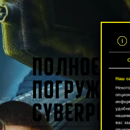
ПОЛНОЕ
С
Наш с
ПОГРУЖЕНИ
Некото
опцион
информ
CYBERPUNK
удобне
нашими
вас за
опцион