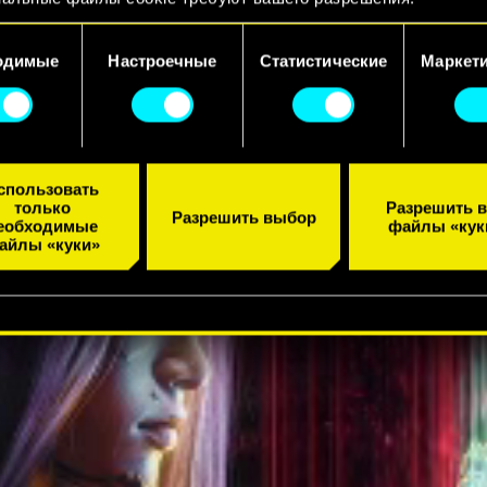
ЕЙЛЕР
 подробную информацию о том, как мы используем ваши фа
одимые
Настроечные
Статистические
Маркет
, и изменить связанные с ними параметры можно в меню
ойки» ниже.
спользовать
только
Разрешить в
Разрешить выбор
еобходимые
файлы «кук
айлы «куки»