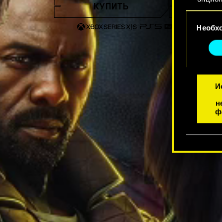
КУПИТЬ
ТР
Выбор
Найти
Необх
согласия
cookie
«Настр
И
н
ф