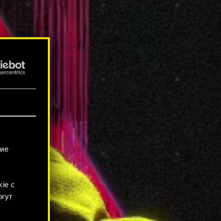
гие
ie с
огут