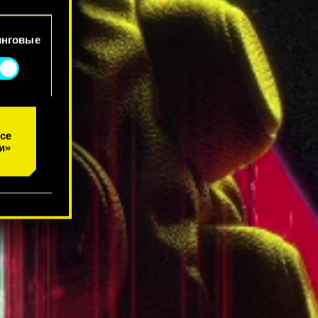
йлы
инговые
се
и»