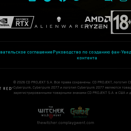
вательское соглашение
Руководство по созданию фан-
Увед
контента
© 2026 CD PROJEKT S.A. Все права сохранены. CD PROJEKT, логотип C
Cyberpunk, Cyberpunk 2077 и логотип Cyberpunk 2077 являются тов
зарегистрированными товарными знаками CD PROJEKT S.A. в США и д
thewitcher.com
playgwent.com