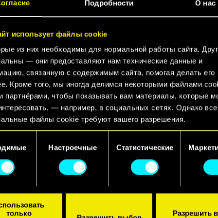
огласие
Подробности
О нас
ds от Respawn Entertainment. «Квартал Электро»
а Найт-Сити, а в игре появятся новая косметика и
айт использует файлы cookie
хновленные миром игры и аниме от CD PROJEKT RE
рые из них необходимы для нормальной работы сайта. Дру
альны — они предоставляют нам технические данные и
ацию, связанную с содержимым сайта, помогая делать его
е. Кроме того, мы иногда делимся некоторыми файлами cook
 партнёрами, чтобы показывать вам материалы, которые м
ь к одну из легенд Найт-Сити и отправляйтесь в
интересовать, — например, в социальных сетях. Однако все
улицы залиты неоном, а всюду висят билборды ко
альные файлы cookie требуют вашего разрешения.
агов, используя новые импланты, среди которых 
 подробную информацию о том, как мы используем ваши фа
 Только берегитесь киберпсихоза!
одимые
Настроечные
Статистические
Маркет
, и изменить связанные с ними параметры можно в меню
ойки» ниже.
киппи? Да, ваше самое любимое оружие из Cyberpu
 мире Apex Legends. Два режима для вас — все, кт
, знают, какие именно. Так что готовьтесь. Вы не 
спользовать
ирует игру (и говорит вам, какое же вы чудовище).
только
Разрешить в
Разрешить выбор