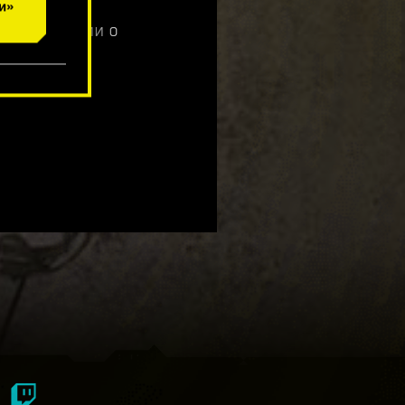
и»
е информации о