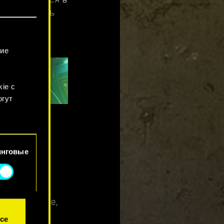
 станет чуть
 другие
D.
гие
ie с
огут
 «Квартал
рпораций.
будет и
йлы
инговые
nk 2077
о играл в
раз услышите,
се