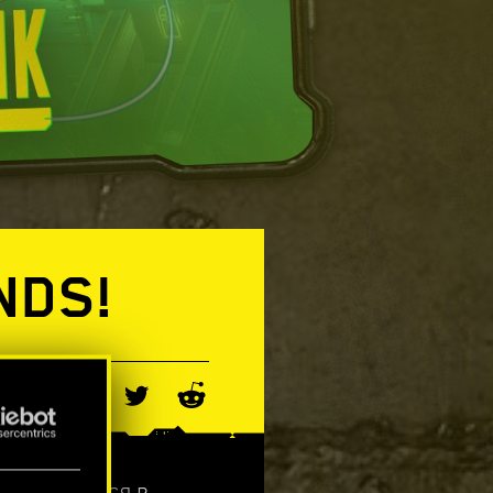
NDS!
ers врываются в