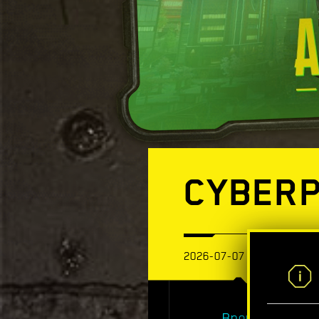
CYBERP
2026-07-07
Время
сжечь эт