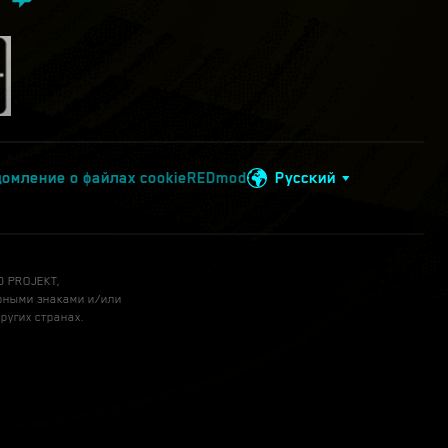
омление о файлах cookie
REDmod
Русский
D PROJEKT,
арными знаками и/или
ругих странах.