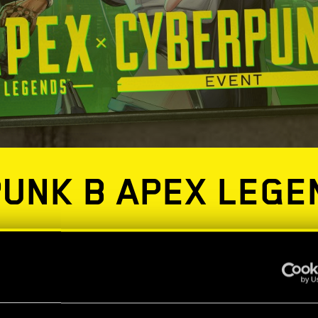
UNK В APEX LEGE
от город! Cyberpunk 2077 и Cyberpunk: Edgerunn