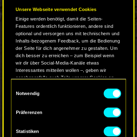
aus der ganzen Stadt der Träume
zusammengebracht, um diesen ikonischen Track
Unsere Webseite verwendet Cookies
neu zu interpretieren – jede und jeder mit eigener
Einige werden benötigt, damit die Seiten-
Stimme, eigenem Stil, eigener Rebellion.
Features ordentlich funktionieren, andere sind
optional und versorgen uns mit technischem und
Also Lautsprecher an, dreh auf und tauch ein in
die neueste Folge von Es geht um EUCH.
Inhalts-bezogenem Feedback, um die Bedienung
Denn Legenden verblassen nicht.
der Seite für dich angenehmer zu gestalten. Um
dich besser zu erreichen – zum Beispiel wenn
wir dir über Social-Media-Kanäle etwas
Interessantes mitteilen wollen –, geben wir
gegebenenfalls auch Teile unserer Cookies an
unsere Partner weiter. Jeder dieser optionalen
Einwilligungsauswahl
Cookies erfordert allerdings deine Zustimmung.
Notwendig
KOMMENTARE_2
Alle Details zu unserer Nutzung von Cookies
Präferenzen
findest du unten im Menü „Einstellungen“, wo du,
falls gewünscht, auch alle Einstellungen rund um
das Thema Cookies ändern kannst.
Statistiken
ZUR DISKUSSION