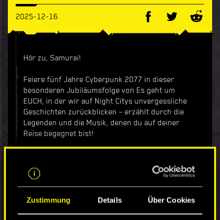
2025-12-16
Hör zu, Samurai!
Feiere fünf Jahre Cyberpunk 2077 in dieser
besonderen Jubiläumsfolge von Es geht um
EUCH, in der wir auf Night Citys unvergessliche
Geschichten zurückblicken – erzählt durch die
Legenden und die Musik, denen du auf deiner
Reise begegnet bist!
Klar, die Stadt ist voller Lärm – Sirenen, Synths,
Schüsse in der Ferne –, aber wenn es einen Song
gibt, der zu ihrer Seele wurde, dann ist es „Never
Fade Away“.
Zustimmung
Details
Über Cookies
Wir haben legendäre Künstlerinnen und Künstler