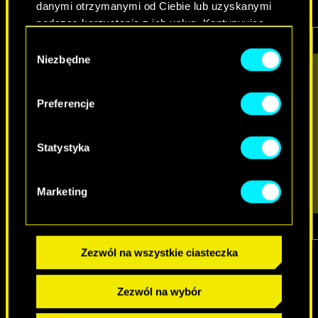
danymi otrzymanymi od Ciebie lub uzyskanymi
podczas korzystania z ich usług. Kontynuując
korzystanie z naszej witryny, zgadasz się na
Wybór
używanie plików cookie.
Niezbędne
zgody
Preferencje
Statystyka
Marketing
1
z
7
Zezwól na wszystkie ciasteczka
Zezwól na wybór