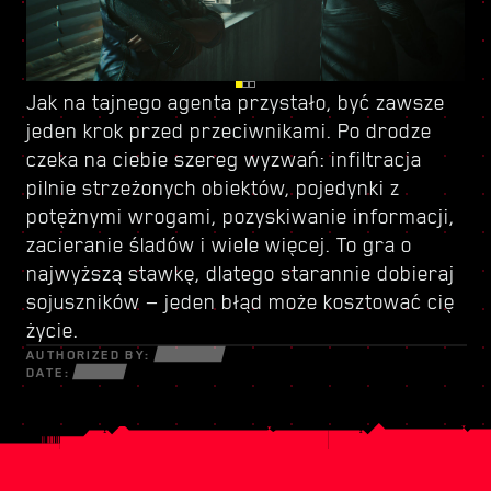
Jak na
Kieruj się do Dogtown — zrujnowanej części
Z racji przyznanego ci statusu tajnego agenta
tajnego agenta
przystało, być zawsze
jeden krok przed przeciwnikami. Po drodze
miasta rządzonej przez
i wagi misji masz teraz dostęp do
czeka na ciebie szereg wyzwań: infiltracja
bezwzględnego watażkę
nowego zestawu umiejętności
. To miejsce oferuje
— zrób z niego
pilnie strzeżonych obiektów, pojedynki z
szereg dodatkowych możliwości zarobku,
dobry użytek. Na miejscu znajdziesz też sprzęt
potężnymi wrogami, pozyskiwanie informacji,
niekoniecznie legalnych, ale zawsze
i broń, których próżno szukać w Night City.
zacieranie śladów i wiele więcej. To gra o
ekscytujących. Nie krępuj się, to co robisz
Korzystaj z nowego arsenału wedle uznania —
najwyższą stawkę, dlatego starannie dobieraj
poza misją główną, to twoja sprawa, ale miej
w Dogtown wszystkie chwyty są dozwolone.
sojuszników — jeden błąd może kosztować cię
oczy z tyłu głowy — niebezpieczeństwo czai się
życie.
na każdym kroku.
AUTHORIZED BY:
DATE: