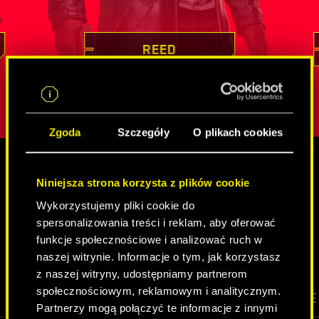
tkiem jej
dowodził swoich mistrzowskich
nieocenione
ird
umiejętności, podejmując się misji z
który nier
lny atut,
pozoru niemożliwych
. Pozyskiwanie
innych tożs
REED
iepewną
cennych informacji czy infiltracja
jest charak
strzeżonych celów to dla niego chleb
spędziła
w
żby w jej
powszechny. Reed jest przy tym kimś
cechy wyos
obdarzonym głębokim poczuciem
Zgoda
Szczegóły
O plikach cookies
obowiązku, a u osób, z którymi
współpracuje, najwyżej ceni sobie
lojalność.
Niniejsza strona korzysta z plików cookie
MEDIA
Wykorzystujemy pliki cookie do
spersonalizowania treści i reklam, aby oferować
funkcje społecznościowe i analizować ruch w
CYBERPUNK 2077
naszej witrynie. Informacje o tym, jak korzystasz
z naszej witryny, udostępniamy partnerom
społecznościowym, reklamowym i analitycznym.
WIDEO
SCREENSHOTY
GRAFIKI KONCEPCYJNE
Partnerzy mogą połączyć te informacje z innymi