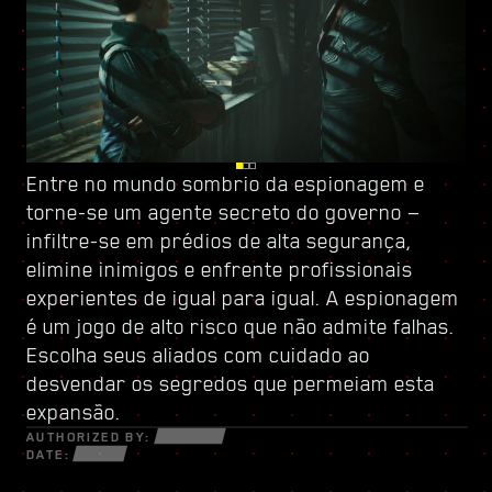
Entre no mundo sombrio da espionagem e
Fique de olhos abertos em Dogtown, ruínas de
Fortaleça-se com
torne-se um
uma cidade dentro da cidade, governada por
uma nova árvore de habilidades
agente secreto do governo
e crie um
—
infiltre-se em prédios de alta segurança,
uma milícia pronta para atirar
estilo de jogo único — use todas as novas
. Suas
elimine inimigos e enfrente profissionais
estruturas frágeis guardam segredos e
armas e cibernéticas à sua disposição para
experientes de igual para igual. A espionagem
oportunidades que só se revelam a quem
sobreviver em um mundo fragmentado de
é um jogo de alto risco que não admite falhas.
estiver disposto a fazer o que for preciso.
traficantes desesperados, trilha-redes
Escolha seus aliados com cuidado ao
Dentro de suas paredes, descubra serviços e
astutos e mercenários implacáveis em busca
desvendar os segredos que permeiam esta
missões eletrizantes nos quais você arriscará
de lucro e poder.
expansão.
tudo.
AUTHORIZED BY:
DATE: