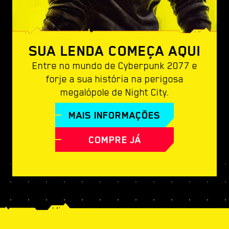
SUA LENDA COMEÇA AQUI
Entre no mundo de Cyberpunk 2077 e
forje a sua história na perigosa
megalópole de Night City.
MAIS INFORMAÇÕES
COMPRE JÁ