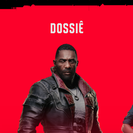
DOSSIÊ
ito da
Solomon Reed é um experiente agente da
Outrora um