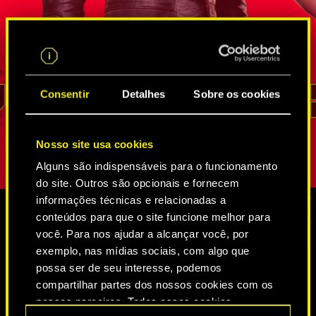
gente que
FIA que provou seu valor inúmeras vezes
neurodança
des. Por
em missões secretas de inteligência. Ele
Agência Fe
é um
sabe melhor que ninguém como entrar nas
por Solom
go de que
incontáveis teias de espiões e
ela também
osição
trilha-redes
, como extrair informações e
que
seu te
o não é
até como invadir os lugares mais bem
mas, enqua
Consentir
Detalhes
Sobre os cookies
REED
guardados. Sua lealdade e senso de dever
seu papel,
são inabaláveis.
não aparec
Nosso site usa cookies
Alguns são indispensáveis para o funcionamento
do site. Outros são opcionais e fornecem
informações técnicas e relacionadas a
conteúdos para que o site funcione melhor para
você. Para nos ajudar a alcançar você, por
MÍDIA
exemplo, nas mídias sociais, com algo que
possa ser de seu interesse, podemos
compartilhar partes dos nossos cookies com os
CYBERPUNK 2077
nossos parceiros. Todos esses cookies