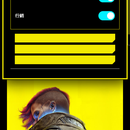
行銷
1
／
7