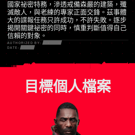
國家祕密特務
凡事訴諸武力的民兵組織
，滲透戒備森嚴的建築，殲
滅敵人，與老練的專家正面交鋒。茲事體
大的諜報任務只許成功，不許失敗。逐步
揭開關鍵祕密的同時，慎重判斷值得自己
信賴的對象。
AUTHORIZED BY:
DATE:
目標個人檔案