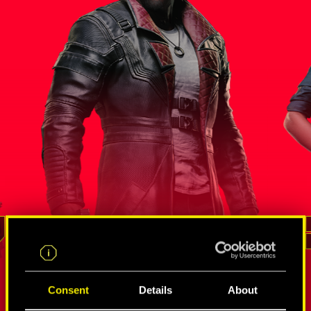
統 
索羅門．
間諜和竄網使的錯綜網絡
蟄伏狗命
李德
Consent
Details
About