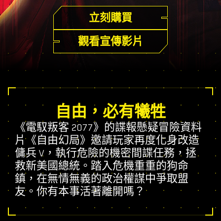
立刻購買
觀看宣傳影片
自由，必有犧牲
《電馭叛客 2077》的諜報懸疑冒險資料
片《自由幻局》邀請玩家再度化身改造
傭兵 V，執行危險的機密間諜任務，拯
救新美國總統。踏入危機重重的狗命
鎮，在無情無義的政治權謀中爭取盟
友。你有本事活著離開嗎？