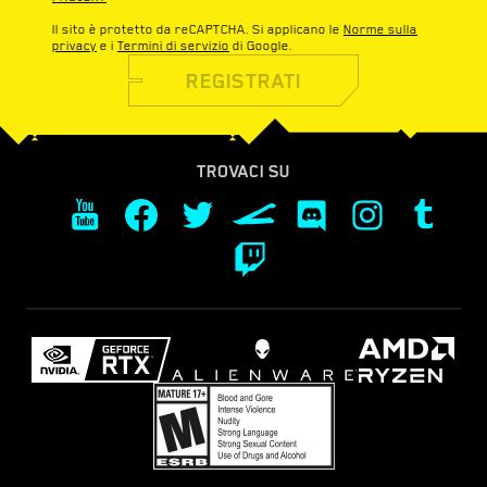
Il sito è protetto da reCAPTCHA. Si applicano le
Norme sulla
privacy
e i
Termini di servizio
di Google.
REGISTRATI
TROVACI SU