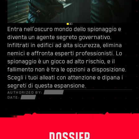
Entra nell’oscuro mondo dello spionaggio e
Guardati le spalle a Dogtown, una zona della
Potenziati con
un nuovo albero delle abilità
e
diventa
città dominata da
crea il tuo stile di gioco personalizzato. Sfrutta
un agente segreto governativo
una milizia dal grilletto
.
Infiltrati in edifici ad alta sicurezza, elimina
facile
ogni nuova arma e pezzo di cyberware a tua
. Le sue strutture fatiscenti sono piene
nemici e affronta esperti professionisti. Lo
di segreti e opportunità che possono essere
disposizione per sopravvivere in un mondo di
spionaggio è un gioco ad alto rischio, e il
sfruttate da chi sia disposto a correre
truffatori disperati, netrunner malfamati e
fallimento non è tra le opzioni a disposizione.
qualsiasi rischio. Tra le sue mura scoprirai
spietati mercenari.
Scegli i tuoi alleati con attenzione e dipana i
incarichi emozionanti e missioni con poste in
segreti di questa espansione.
palio mai viste prima.
AUTHORIZED BY:
DATE:
DOSSIER