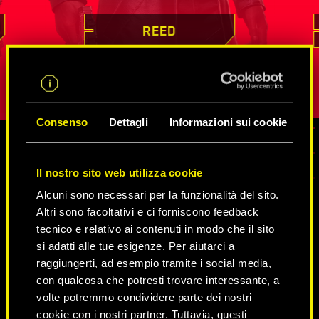
la sua
infinite reti di spie e
netrunner
, come
che
i suoi 
ione
estrarre da loro informazioni e come
certo allev
REED
sizione
infiltrarsi nei posti dalla sicurezza più
la sua pers
ssere
elevata. La sua lealtà e il suo senso del
dovere sono difficili da intaccare.
Consenso
Dettagli
Informazioni sui cookie
MEDIA
Il nostro sito web utilizza cookie
Alcuni sono necessari per la funzionalità del sito.
Altri sono facoltativi e ci forniscono feedback
tecnico e relativo ai contenuti in modo che il sito
CYBERPUNK 2077
si adatti alle tue esigenze. Per aiutarci a
raggiungerti, ad esempio tramite i social media,
VIDEO
IMMAGINI
BOZZETTI
con qualcosa che potresti trovare interessante, a
volte potremmo condividere parte dei nostri
cookie con i nostri partner. Tuttavia, questi