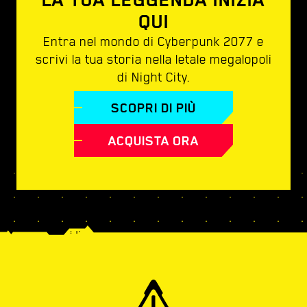
QUI
Entra nel mondo di Cyberpunk 2077 e
scrivi la tua storia nella letale megalopoli
di Night City.
SCOPRI DI PIÙ
ACQUISTA ORA