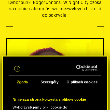
Cyberpunk: Edgerunners. W Night City czeka
na ciebie całe mnóstwo niezwykłych historii
do odkrycia.
Zgoda
Szczegóły
O plikach cookies
Niniejsza strona korzysta z plików cookie
Wykorzystujemy pliki cookie do