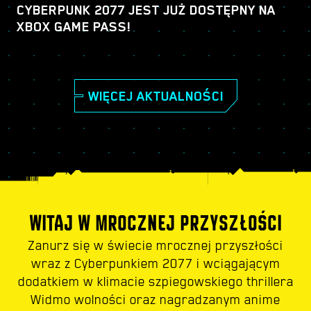
CYBERPUNK 2077 JEST JUŻ DOSTĘPNY NA
XBOX GAME PASS!
WIĘCEJ AKTUALNOŚCI
WITAJ W MROCZNEJ PRZYSZŁOŚCI
Zanurz się w świecie mrocznej przyszłości
wraz z Cyberpunkiem 2077 i wciągającym
dodatkiem w klimacie szpiegowskiego thrillera
Widmo wolności oraz nagradzanym anime