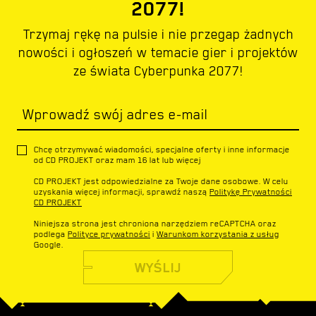
2077!
Trzymaj rękę na pulsie i nie przegap żadnych
nowości i ogłoszeń w temacie gier i projektów
ze świata Cyberpunka 2077!
Wprowadź swój adres e-mail
Chcę otrzymywać wiadomości, specjalne oferty i inne informacje
od CD PROJEKT oraz mam 16 lat lub więcej
CD PROJEKT jest odpowiedzialne za Twoje dane osobowe. W celu
uzyskania więcej informacji, sprawdź naszą
Politykę Prywatności
CD PROJEKT
Niniejsza strona jest chroniona narzędziem reCAPTCHA oraz
podlega
Polityce prywatności
i
Warunkom korzystania z usług
Google.
WYŚLIJ