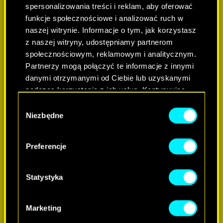
spersonalizowania treści i reklam, aby oferować
funkcje społecznościowe i analizować ruch w
naszej witrynie. Informacje o tym, jak korzystasz
z naszej witryny, udostępniamy partnerom
społecznościowym, reklamowym i analitycznym.
Partnerzy mogą połączyć te informacje z innymi
danymi otrzymanymi od Ciebie lub uzyskanymi
podczas korzystania z ich usług. Kontynuując
korzystanie z naszej witryny, zgadasz się na
DOWIEDZ SIĘ WIĘCEJ
Wybór
używanie plików cookie.
Niezbędne
zgody
Preferencje
Statystyka
Marketing