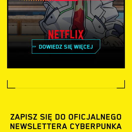
DOWIEDZ SIĘ WIĘCEJ
ZAPISZ SIĘ DO OFICJALNEGO
NEWSLETTERA CYBERPUNKA