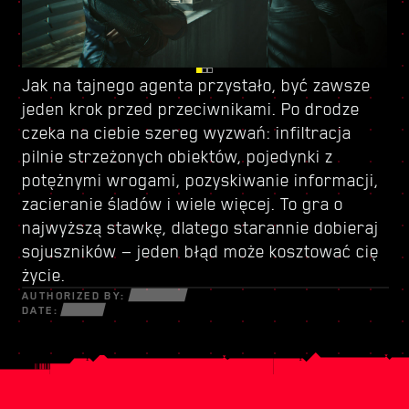
Jak na
Kieruj się do Dogtown — zrujnowanej części
Z racji przyznanego ci statusu tajnego agenta
tajnego agenta
przystało, być zawsze
jeden krok przed przeciwnikami. Po drodze
miasta rządzonej przez
i wagi misji masz teraz dostęp do
czeka na ciebie szereg wyzwań: infiltracja
bezwzględnego watażkę
nowego zestawu umiejętności
. To miejsce oferuje
— zrób z niego
pilnie strzeżonych obiektów, pojedynki z
szereg dodatkowych możliwości zarobku,
dobry użytek. Na miejscu znajdziesz też sprzęt
potężnymi wrogami, pozyskiwanie informacji,
niekoniecznie legalnych, ale zawsze
i broń, których próżno szukać w Night City.
zacieranie śladów i wiele więcej. To gra o
ekscytujących. Nie krępuj się, to co robisz
Korzystaj z nowego arsenału wedle uznania —
najwyższą stawkę, dlatego starannie dobieraj
poza misją główną, to twoja sprawa, ale miej
w Dogtown wszystkie chwyty są dozwolone.
sojuszników — jeden błąd może kosztować cię
oczy z tyłu głowy — niebezpieczeństwo czai się
życie.
na każdym kroku.
AUTHORIZED BY:
DATE: