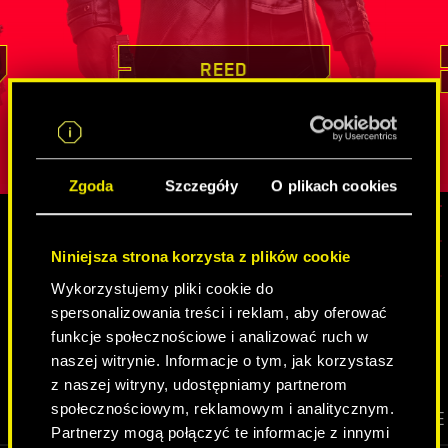
tkiem jej
dowodził swoich mistrzowskich
nieocenione
ird
umiejętności, podejmując się misji z
który nier
lny atut,
pozoru niemożliwych
. Pozyskiwanie
innych tożs
REED
iepewną
cennych informacji czy infiltracja
jest charak
strzeżonych celów to dla niego chleb
spędziła
w
żby w jej
powszechny. Reed jest przy tym kimś
cechy wyos
obdarzonym głębokim poczuciem
Zgoda
Szczegóły
O plikach cookies
obowiązku, a u osób, z którymi
współpracuje, najwyżej ceni sobie
lojalność.
Niniejsza strona korzysta z plików cookie
MEDIA
Wykorzystujemy pliki cookie do
spersonalizowania treści i reklam, aby oferować
funkcje społecznościowe i analizować ruch w
CYBERPUNK 2077
naszej witrynie. Informacje o tym, jak korzystasz
z naszej witryny, udostępniamy partnerom
społecznościowym, reklamowym i analitycznym.
WIDEO
SCREENSHOTY
GRAFIKI KONCEPCYJNE
Partnerzy mogą połączyć te informacje z innymi