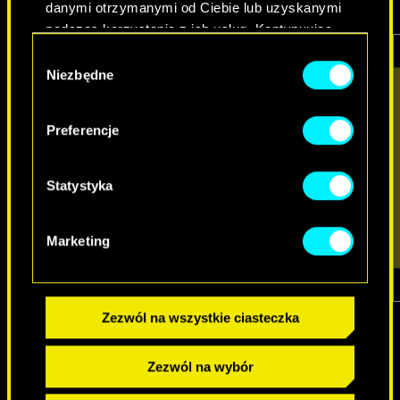
danymi otrzymanymi od Ciebie lub uzyskanymi
podczas korzystania z ich usług. Kontynuując
korzystanie z naszej witryny, zgadasz się na
Wybór
używanie plików cookie.
Niezbędne
zgody
Preferencje
Statystyka
Marketing
1
z
7
Zezwól na wszystkie ciasteczka
Zezwól na wybór