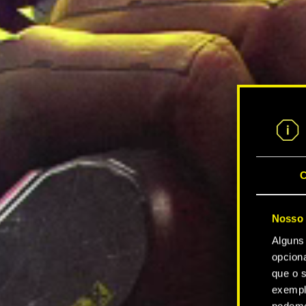
C
Nosso 
Alguns
opcion
que o s
exempl
podemo