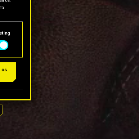
to.
star as
eting
s os