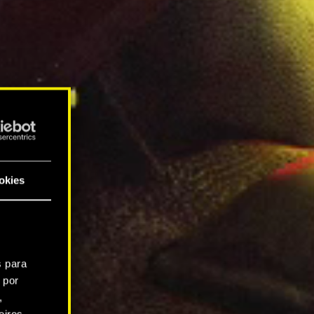
okies
s para
 por
,
iros.