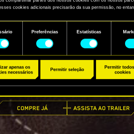
esses cookies adicionais precisarão da sua permissão, no entan
ncontrará todos os detalhes sobre o uso de cookies e poderá aju
referências no menu "Configurações" abaixo.
ssário
Preferências
Estatísticas
Mark
ento
lizar apenas os
Permitir todo
Permitir seleção
ies necessários
cookies
JÁ DISPONÍVEL
COMPRE JÁ
ASSISTA AO TRAILER