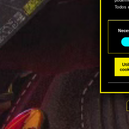
Todos 
Você e
Seleção
suas p
Nece
de
consentim
Uti
cook