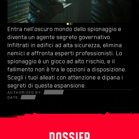
Entra nell’oscuro mondo dello spionaggio e
Guardati le spalle a Dogtown, una zona della
Potenziati con
un nuovo albero delle abilità
e
diventa
città dominata da
crea il tuo stile di gioco personalizzato. Sfrutta
un agente segreto governativo
una milizia dal grilletto
.
Infiltrati in edifici ad alta sicurezza, elimina
facile
ogni nuova arma e pezzo di cyberware a tua
. Le sue strutture fatiscenti sono piene
nemici e affronta esperti professionisti. Lo
di segreti e opportunità che possono essere
disposizione per sopravvivere in un mondo di
spionaggio è un gioco ad alto rischio, e il
sfruttate da chi sia disposto a correre
truffatori disperati, netrunner malfamati e
fallimento non è tra le opzioni a disposizione.
qualsiasi rischio. Tra le sue mura scoprirai
spietati mercenari.
Scegli i tuoi alleati con attenzione e dipana i
incarichi emozionanti e missioni con poste in
segreti di questa espansione.
palio mai viste prima.
AUTHORIZED BY:
DATE:
DOSSIER