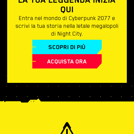
QUI
Entra nel mondo di Cyberpunk 2077 e
scrivi la tua storia nella letale megalopoli
di Night City.
SCOPRI DI PIÙ
ACQUISTA ORA