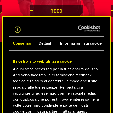
la sua
infinite reti di spie e
netrunner
, come
che
i suoi 
ione
estrarre da loro informazioni e come
certo allev
REED
sizione
infiltrarsi nei posti dalla sicurezza più
la sua pers
ssere
elevata. La sua lealtà e il suo senso del
dovere sono difficili da intaccare.
Consenso
Dettagli
Informazioni sui cookie
MEDIA
Il nostro sito web utilizza cookie
Alcuni sono necessari per la funzionalità del sito.
Altri sono facoltativi e ci forniscono feedback
tecnico e relativo ai contenuti in modo che il sito
CYBERPUNK 2077
si adatti alle tue esigenze. Per aiutarci a
raggiungerti, ad esempio tramite i social media,
VIDEO
IMMAGINI
BOZZETTI
con qualcosa che potresti trovare interessante, a
volte potremmo condividere parte dei nostri
cookie con i nostri partner. Tuttavia, questi