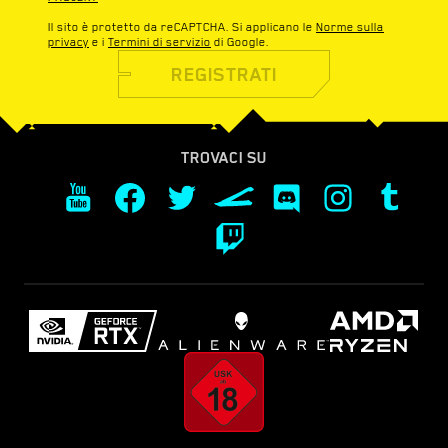
Il sito è protetto da reCAPTCHA. Si applicano le
Norme sulla
privacy
e i
Termini di servizio
di Google.
REGISTRATI
TROVACI SU