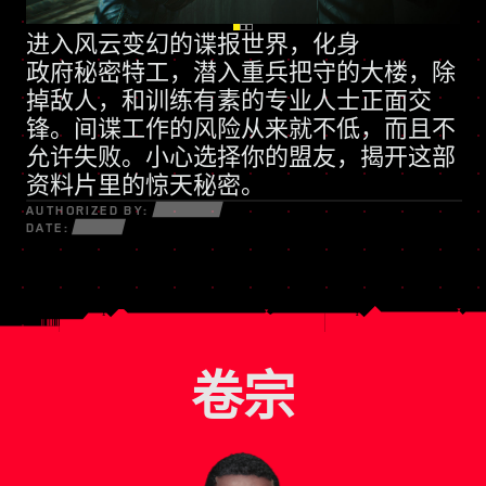
进入风云变幻的谍报世界，化身
全新技能树
政府秘密特工
动辄诉诸武力的民兵组织
，潜入重兵把守的大楼，除
掉敌人，和训练有素的专业人士正面交
锋。间谍工作的风险从来就不低，而且不
允许失败。小心选择你的盟友，揭开这部
资料片里的惊天秘密。
AUTHORIZED BY:
DATE:
卷宗