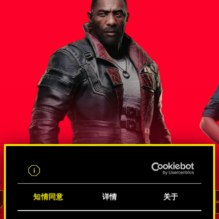
尔斯
错综复杂的间谍和黑客关系网
知情同意
详情
关于
李德