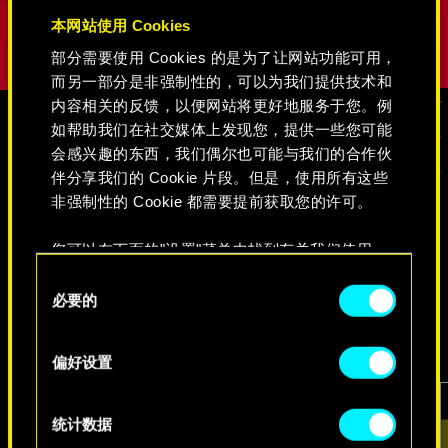
本网站使用 Cookies
部分需要使用 Cookies 的是为了让网站功能可用，
而另一部分是非强制性的，可以为我们提供技术和
内容相关的反馈，以便网站将更好地服务于您。例
如帮助我们在社交媒体上发现您，提供一些您可能
会感兴趣的东西，我们偶尔也可能与我们的合作伙
媒体
伴分享我们的 Cookie 片段。但是，使用所有这些
非强制性的 Cookie 都需要提前获取您的许可。
《赛博朋克2077》
您可以在下面的"设置"菜单中找到有关我们使用
Cookie 的所有详细信息，并调整您对 Cookie 的偏
同
好。一旦您了解了其中的内容并准备好继续，请点
必要的
意
视频
游戏截图
原画集
击"确定"。
选
择
偏好设置
统计数据