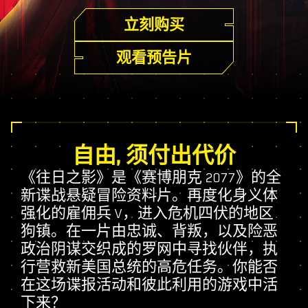
立刻购买
观看预告片
自由, 须付出代价
《往日之影》是《赛博朋克 2077》的全
新谍战悬疑冒险资料片。再度化身义体
强化的雇佣兵 V，进入危机四伏的地区
狗镇。在一片由忠诚、背叛，以及险恶
政治阴谋交织成的罗网中寻找伙伴，执
行营救新美国总统的高危任务。你能否
在这场谍报活动和彼此利用的游戏中活
下来？