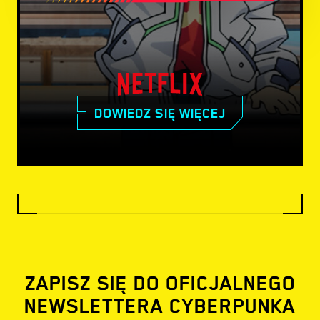
DOWIEDZ SIĘ WIĘCEJ
ZAPISZ SIĘ DO OFICJALNEGO
NEWSLETTERA CYBERPUNKA