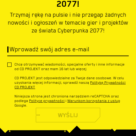
2077!
Trzymaj rękę na pulsie i nie przegap żadnych
nowości i ogłoszeń w temacie gier i projektów
ze świata Cyberpunka 2077!
Wprowadź swój adres e-mail
Chcę otrzymywać wiadomości, specjalne oferty i inne informacje
od CD PROJEKT oraz mam 16 lat lub więcej
CD PROJEKT jest odpowiedzialne za Twoje dane osobowe. W celu
uzyskania więcej informacji, sprawdź naszą
Politykę Prywatności
CD PROJEKT
Niniejsza strona jest chroniona narzędziem reCAPTCHA oraz
podlega
Polityce prywatności
i
Warunkom korzystania z usług
Google.
WYŚLIJ