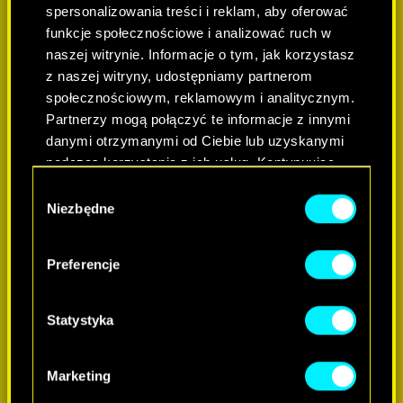
spersonalizowania treści i reklam, aby oferować
funkcje społecznościowe i analizować ruch w
naszej witrynie. Informacje o tym, jak korzystasz
z naszej witryny, udostępniamy partnerom
społecznościowym, reklamowym i analitycznym.
Partnerzy mogą połączyć te informacje z innymi
danymi otrzymanymi od Ciebie lub uzyskanymi
podczas korzystania z ich usług. Kontynuując
korzystanie z naszej witryny, zgadasz się na
DOWIEDZ SIĘ WIĘCEJ
Wybór
używanie plików cookie.
Niezbędne
zgody
Preferencje
Statystyka
Marketing