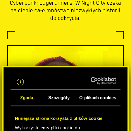
Cyberpunk: Edgerunners. W Night City czeka
na ciebie całe mnóstwo niezwykłych historii
do odkrycia.
Zgoda
Szczegóły
O plikach cookies
Niniejsza strona korzysta z plików cookie
Wykorzystujemy pliki cookie do