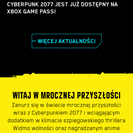
CYBERPUNK 2077 JEST JUŻ DOSTĘPNY NA
XBOX GAME PASS!
WIĘCEJ AKTUALNOŚCI
WITAJ W MROCZNEJ PRZYSZŁOŚCI
Zanurz się w świecie mrocznej przyszłości
wraz z Cyberpunkiem 2077 i wciągającym
dodatkiem w klimacie szpiegowskiego thrillera
Widmo wolności oraz nagradzanym anime