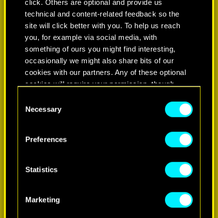
click. Others are optional and provide us
technical and content-related feedback so the
site will click better with you. To help us reach
you, for example via social media, with
something of ours you might find interesting,
occasionally we might also share bits of our
cookies with our partners. Any of these optional
cookies will require your permission, though.
Consent
You’ll find all the details regarding our use of
Necessary
Selection
cookies and tweak your preferences regarding
them in the “Settings” menu below.
Preferences
Statistics
Marketing