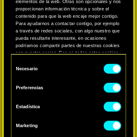
elementos de la web. Otras son opcionales y nos
proporcionan información técnica y sobre el
contenido para que la web encaje mejor contigo.
Para ayudarnos a contactar contigo, por ejemplo
a través de redes sociales, con algo nuestro que
pueda resultarte interesante, en ocasiones
podríamos compartir partes de nuestras cookies
con nuestro socios. Eso sí, todas estas cookies
opcionales requieren tu autorización.
Selección
Necesario
de
MÁS INFORMACIÓN
Encontrarás todos los detalles sobre nuestro uso
consentimiento
de las cookies y podrás modificar tus
Preferencias
preferencias al respecto en el menú «Ajustes» de
más abajo.
Estadística
Marketing