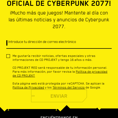
OFICIAL DE CYBERPUNK 2077!
¡Mucho más que juegos! Mantente al día con
las últimas noticias y anuncios de Cyberpunk
2077.
Introduce tu dirección de correo electrónico
Me gustaría recibir noticias, ofertas especiales y otras
informaciones de CD PROJEKT y tengo 16 años o más.
CD PROJEKT RED será responsable de tu información personal.
Para más información, por favor revisa la
Política de privacidad
de CD PROJEKT
Esta página web está protegida por reCAPTCHA. Se aplican la
Política de Privacidad
y los
Términos del Servicio
de Google.
ENVIAR
ENCUÉNTRANOS EN