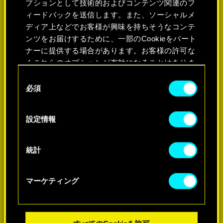
プションとして技術的およびコンテンツ関連のフ
ィードバックを送信します。また、ソーシャルメ
ディア上などでお客様が興味を持ちそうなコンテ
ンツをお届けするために、一部のCookieをパート
ナーに提供する場合があります。お客様の許可な
くこれらのオプションが有効になることはありま
せん。
同
必須
意
Cookieの使用およびパフォーマンスの変更点に関
の
する詳細は、下記の「設定」メニューでご確認く
選
詳細
設定情報
ださい。
択
統計
マーケティング