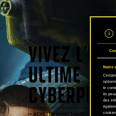
VIVEZ L'EX
Co
Notre s
ULTIME
Certain
optionn
le cont
CYBERPUNK
ils peu
des inf
égalem
cookies
ACHETER MAINTENANT
REGARD