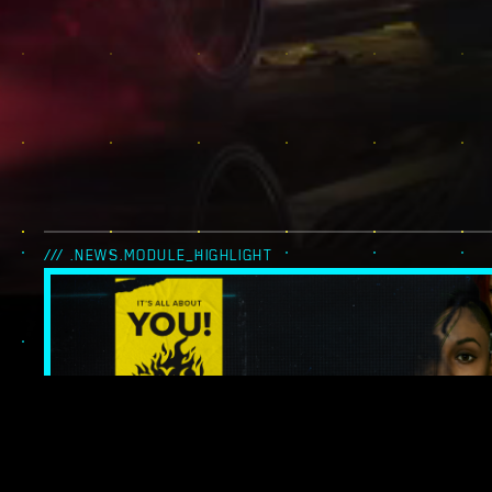
/// .NEWS.MODULE_HIGHLIGHT
IT’S ALL ABOUT 
LES LÉGENDES 