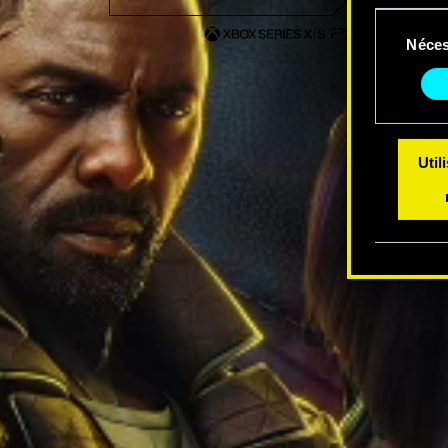
Sélection
Vous po
Néces
du
modifi
consentem
Util