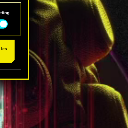
 et
eting
 les