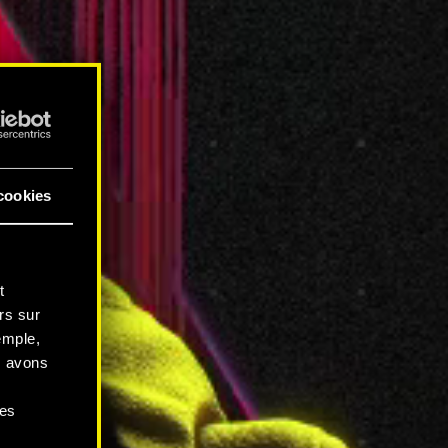
cookies
t
rs sur
emple,
s avons
ces