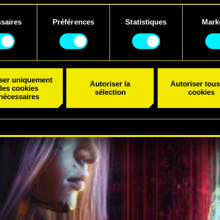
uvez consulter tous les détails sur notre utilisation des cookies
saires
Préférences
Statistiques
Mark
er vos préférences dans le menu "Paramètres" ci-dessous.
ent
iser uniquement
Autoriser la
Autoriser tous
les cookies
sélection
cookies
nécessaires