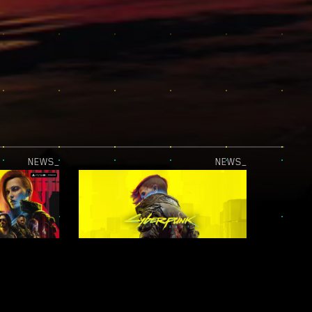
NEWS_
NEWS_
LA MISE À JOUR PLAYSTATION®5 PRO EST LÀ !
CYBERPUNK 2077 EST DISPONIBLE SUR LE XBOX GAME PASS !