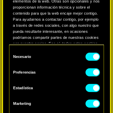
elementos de la web. Otras son opcionales y nos
proporcionan información técnica y sobre el
contenido para que la web encaje mejor contigo.
Para ayudarnos a contactar contigo, por ejemplo
a través de redes sociales, con algo nuestro que
pueda resultarte interesante, en ocasiones
podríamos compartir partes de nuestras cookies
con nuestro socios. Eso sí, todas estas cookies
opcionales requieren tu autorización.
Selección
Necesario
de
MÁS INFORMACIÓN
Encontrarás todos los detalles sobre nuestro uso
consentimiento
de las cookies y podrás modificar tus
Preferencias
preferencias al respecto en el menú «Ajustes» de
más abajo.
Estadística
Marketing