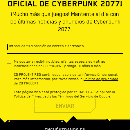
OFICIAL DE CYBERPUNK 2077!
¡Mucho más que juegos! Mantente al día con
las últimas noticias y anuncios de Cyberpunk
2077.
Introduce tu dirección de correo electrónico
Me gustaría recibir noticias, ofertas especiales y otras
informaciones de CD PROJEKT y tengo 16 años o más.
CD PROJEKT RED será responsable de tu información personal.
Para más información, por favor revisa la
Política de privacidad
de CD PROJEKT
Esta página web está protegida por reCAPTCHA. Se aplican la
Política de Privacidad
y los
Términos del Servicio
de Google.
ENVIAR
ENCUÉNTRANOS EN