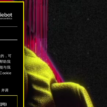
性的，可
帮助我
能与我
okie
，并调
"确
{0})