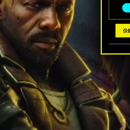
选
择
仅使