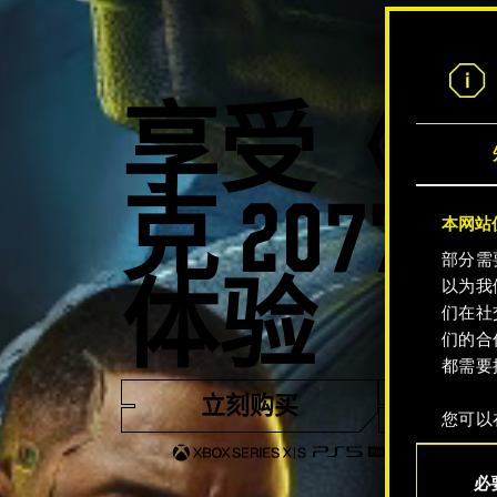
享受《
克 207
本网站使
部分需
以为我
体验
们在社
们的合
都需要
立刻购买
观看
您可以
整您对
同
定"。
必
意