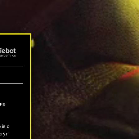
гие
ie с
огут