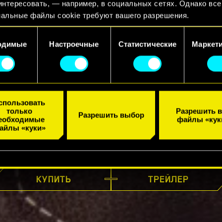
интересовать, — например, в социальных сетях. Однако все
альные файлы cookie требуют вашего разрешения.
 подробную информацию о том, как мы используем ваши фа
одимые
Настроечные
Статистические
Маркет
, и изменить связанные с ними параметры можно в меню
ойки» ниже.
спользовать
только
Разрешить в
Разрешить выбор
еобходимые
файлы «кук
айлы «куки»
УЖЕ В ПРОДАЖЕ
КУПИТЬ
ТРЕЙЛЕР