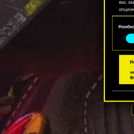
вас за
опцион
Выбор
Найти
Необх
согласия
cookie
«Настр
И
н
ф