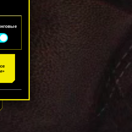
йлы
инговые
се
и»