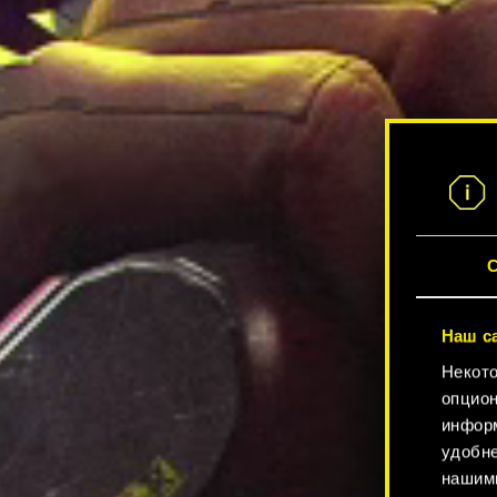
С
Наш с
Некото
опцион
информ
удобне
нашими