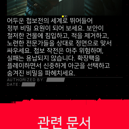
어두운 첩보전의 세계로 뛰어들어
신규 스킬 트리
정부 비밀 요원
말보다 총알이 먼저 나가는 민병대
이 되어 보세요. 보안이
철저한 건물에 침입하고, 적을 제거하고,
노련한 전문가들을 상대로 정면으로 맞서
싸우세요. 첩보 작전은 아주 위험하며,
실패는 용납되지 않습니다. 확장팩을
플레이하면서 신중하게 아군을 선택하고
숨겨진 비밀을 파헤치세요.
AUTHORIZED BY:
DATE:
관련 문서