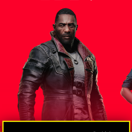
스 대통령
솔로몬 리
방대한 규모의 스파이 및 넷러너망
도그타운조