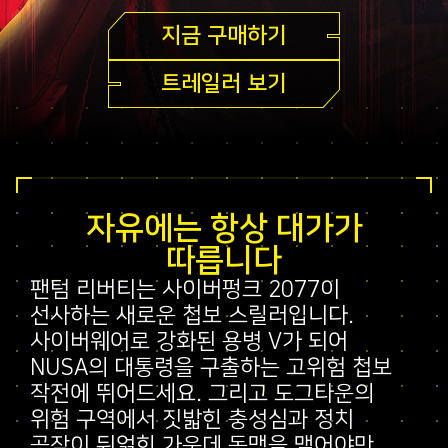
지금 구매하기
트레일러 보기
자유에는 항상 대가가
따릅니다
팬텀 리버티는 사이버펑크 2077이
선사하는 새로운 첩보 스릴러입니다.
사이버웨어로 강화된 용병 V가 되어
NUSA의 대통령을 구출하는 고위험 첩보
작전에 뛰어드세요. 그리고 도그타운의
위험 구역에서 짓밟힌 충성심과 정치
공작이 뒤얽힌 가운데 동맹을 맺어야만