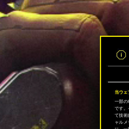
当ウェ
一部の
です。
て技術
ャルメ
に、一