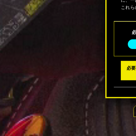
これら
Coo
同
メニュ
意
の
選
択
必要