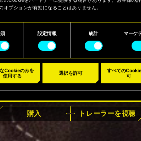
のオプションが有効になることはありません。
kieの使用およびパフォーマンスの変更点に関する詳細は、下記の
ーでご確認ください。
必須
設定情報
統計
マーケ
なCookieのみを
すべてのCooki
選択を許可
使用する
可
好評発売中
購入
トレーラーを視聴