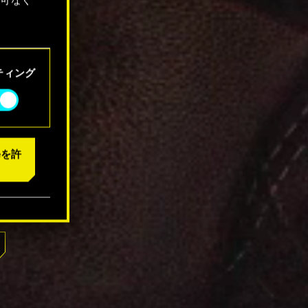
「設定」
ティング
eを許