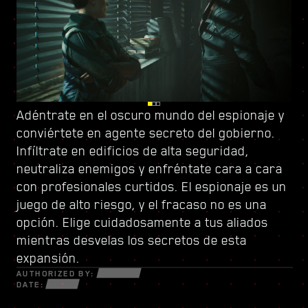
Adéntrate en el oscuro mundo del espionaje y
Vigila tus espaldas en Dogtown, una urbe en
Sube el listón con
conviértete en
ruinas dentro de otra urbe controlada por
un nuevo árbol de habilidades
agente secreto del gobierno
y conforma un
.
Infíltrate en edificios de alta seguridad,
una milicia de gatillo fácil
estilo de juego único. Usa todas las nuevas
. Sus derruidas
neutraliza enemigos y enfréntate cara a cara
estructuras están repletas de secretos y
armas y piezas de ciberware a tu disposición
con profesionales curtidos. El espionaje es un
oportunidades para aquellos que estén
para sobrevivir en un mundo fracturado de
juego de alto riesgo, y el fracaso no es una
dispuestos a todo. Dentro de sus muros,
estafadores desesperados, astutos
opción. Elige cuidadosamente a tus aliados
descubrirás encargos y misiones de alta
netrunners y mercenarios sin escrúpulos
mientras desvelas los secretos de esta
intensidad con más cosas en juego que nunca.
dispuestos a todo por el dinero y el poder.
expansión.
AUTHORIZED BY:
DATE: