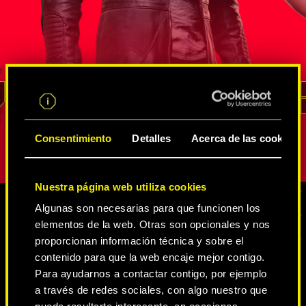
s
agente de la FIA que ha demostrado su
neurodanza
altura en
valía en un sinfín de misiones de
de Intelige
de
inteligencia encubiertas. Él sabe mejor
Estados Un
rso de
que nadie cómo sacar provecho de
cambiaform
un recurso
las innumerables redes de
vena irasc
ara
espías y netrunners
, cómo extraer
no ha logr
REED
información y cómo acceder a los lugares
represente
pción.
con mayor vigilancia. Su lealtad y su
personalida
Consentimiento
Detalles
Acerca de las cookies
sentido del deber son inquebrantables.
Nuestra página web utiliza cookies
Algunas son necesarias para que funcionen los
elementos de la web. Otras son opcionales y nos
CONTENIDO MULTIMEDIA
proporcionan información técnica y sobre el
contenido para que la web encaje mejor contigo.
Para ayudarnos a contactar contigo, por ejemplo
a través de redes sociales, con algo nuestro que
CYBERPUNK 2077