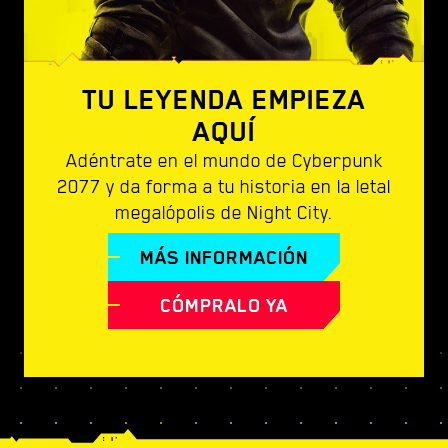
TU LEYENDA EMPIEZA
AQUÍ
Adéntrate en el mundo de Cyberpunk
2077 y da forma a tu historia en la letal
megalópolis de Night City.
MÁS INFORMACIÓN
CÓMPRALO YA