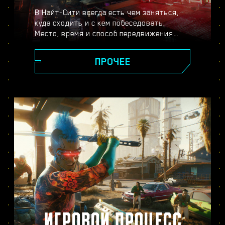
В Найт-Сити всегда есть чем заняться,
куда сходить и с кем побеседовать.
Место, время и способ передвижения
выбираете только вы. От сияющих
небоскрёбов площади Корпораций до
ПРОЧЕЕ
пустынных окрестностей города, повсюду
вас ждут новые тайны и неожиданные
встречи.
ИГРОВОЙ ПРОЦЕСС