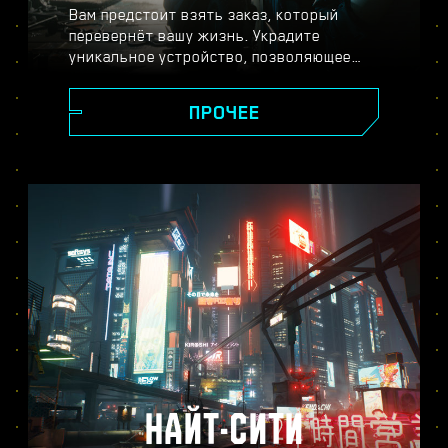
Вам предстоит взять заказ, который
перевернёт вашу жизнь. Украдите
уникальное устройство, позволяющее
обрести бессмертие, и станьте легендой,
исследуя огромный открытый мир, где
ПРОЧЕЕ
ваши поступки влияют на ход сюжета и
всё, что вас окружает. Выполняйте
задания от самых разных жителей Найт-
Сити, чтобы превратиться из уличного
киберпанка в наёмника высшей лиги и
раскрыть тайну бесценного устройства,
за которым идёт настоящая охота.
НАЙТ-СИТИ