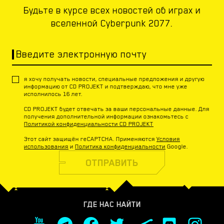
Будьте в курсе всех новостей об играх и
вселенной Cyberpunk 2077.
Введите электронную почту
я хочу получать новости, специальные предложения и другую
информацию от CD PROJEKT и подтверждаю, что мне уже
исполнилось 16 лет.
CD PROJEKT будет отвечать за ваши персональные данные. Для
получения дополнительной информации ознакомьтесь с
Политикой конфиденциальности CD PROJEKT
Этот сайт защищён reCAPTCHA. Применяются
Условия
использования
и
Политика конфиденциальности
Google.
ОТПРАВИТЬ
ГДЕ НАС НАЙТИ