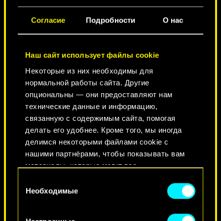
ГОРОД ЛЕГЕНД
Согласие
Подробности
О нас
Наш сайт использует файлы cookie
Некоторые из них необходимы для
нормальной работы сайта. Другие
опциональны — они предоставляют нам
технические данные и информацию,
связанную с содержимым сайта, помогая
делать его удобнее. Кроме того, мы иногда
КРАСОТА НЕ УМИРАЕТ
делимся некоторыми файлами cookie с
нашими партнёрами, чтобы показывать вам
материалы, которые могут вас
заинтересовать, — например, в социальных
Выбор
сетях. Однако все опциональные файлы
Необходимые
согласия
cookie требуют вашего разрешения.