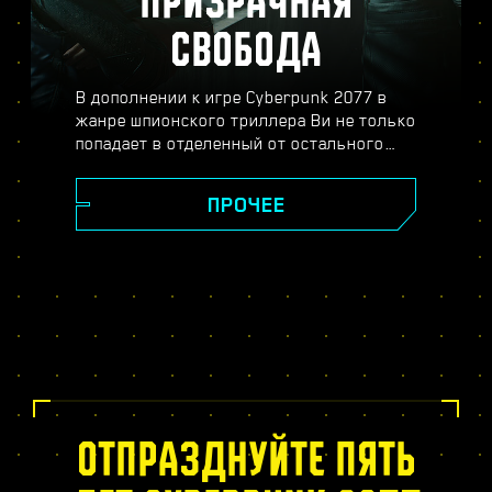
ПРИЗРАЧНАЯ
СВОБОДА
В дополнении к игре Cyberpunk 2077 в
жанре шпионского триллера Ви не только
попадает в отделенный от остального
Найт-Сити район Пёсий город, но и
погружается в опасный мир
ПРОЧЕЕ
профессионального шпионажа. Станьте
секретным агентом и распутайте плотный
клубок интриг, обмана и двойной игры.
Вас ждут судьбоносные решения,
совершенно новое дерево навыков
биочипа, динамические задания в
открытом мире, новые опасные заказы и
много другое.
ОТПРАЗДНУЙТЕ ПЯТЬ