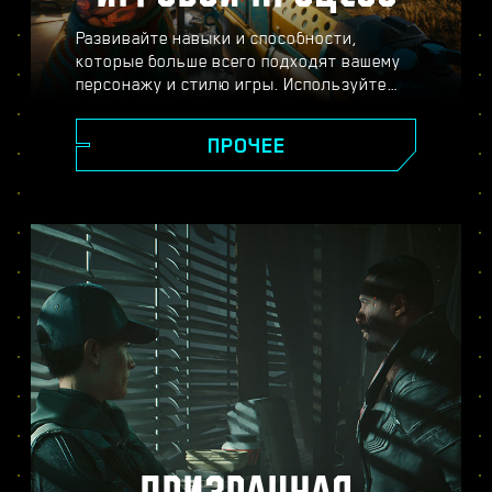
Развивайте навыки и способности,
которые больше всего подходят вашему
персонажу и стилю игры. Используйте
разнообразное оружие и модификации,
пускайте в ход хакерские способности и
ПРОЧЕЕ
улучшайте своё тело с помощью
имплантов — всё ради того, чтобы стать
легендой Найт-Сити. Вступайте в
перестрелки, расправляйтесь с
противниками издалека или
прокрадывайтесь мимо охраны, чтобы
достичь своей цели.