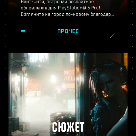
Найт-Сити, встречай бесплатное
обновление для PlayStation® 5 Pro!
Взгляните на город по-новому благодаря
спектральному суперразрешению
PlayStation (PSSR), новейшим системам
ПРОЧЕЕ
трассировки лучей, повышенной частоте
кадров и другим улучшениям. Выберите
один из трёх режимов:
производительности, трассировки лучей
или трассировки лучей для Pro — и
оцените реалистичность изображения,
плавность игрового процесса и другие
новшества в версии Cyberpunk 2077 для
PS5® Pro.
СЮЖЕТ