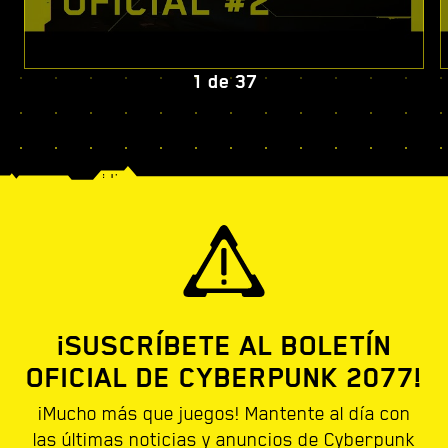
1
de
37
¡SUSCRÍBETE AL BOLETÍN
OFICIAL DE CYBERPUNK 2077!
¡Mucho más que juegos! Mantente al día con
las últimas noticias y anuncios de Cyberpunk