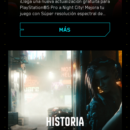
¡Llega una nueva actualización gratuita para
PlayStation®5 Pro a Night City! Mejora tu
juego con Súper resolución espectral de
PlayStation (PSSR), características
avanzadas de trazado de rayos, tasas de
MÁS
fotogramas más altas y mucho más. Elige
entre tres modos de gráficos (Rendimiento,
Trazado de rayos y Trazado de rayos Pro) y
descubre unos efectos visuales mejorados,
una acción más fluida y todo lo que
Cyberpunk 2077 puede ofrecer en PS5®
Pro.
HISTORIA