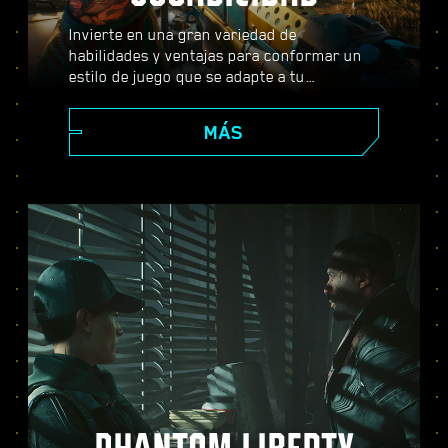
Invierte en una gran variedad de
habilidades y ventajas para conformar un
estilo de juego que se adapte a tu
personaje. Usa armas, habilidades de
hackeo e implantes corporales que se
MÁS
pueden subir de nivel para convertirte en el
mejor mercenario de la ciudad. Entabla
combate a tiro limpio, acaba con tus
enemigos desde lejos o infíltrate con sigilo
en lugares fuertemente vigilados.