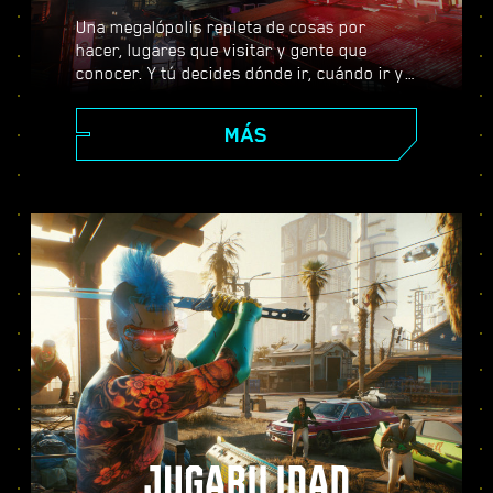
Una megalópolis repleta de cosas por
hacer, lugares que visitar y gente que
conocer. Y tú decides dónde ir, cuándo ir y
cómo llegar allí. Desde los impolutos
rascacielos del Centro Corporativo hasta la
MÁS
extensa periferia de las Badlands, Night
City está llena de secretos por descubrir.
JUGABILIDAD