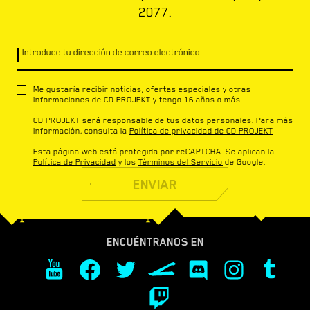
2077.
Introduce tu dirección de correo electrónico
Me gustaría recibir noticias, ofertas especiales y otras
informaciones de CD PROJEKT y tengo 16 años o más.
CD PROJEKT será responsable de tus datos personales. Para más
información, consulta la
Política de privacidad de CD PROJEKT
Esta página web está protegida por reCAPTCHA. Se aplican la
Política de Privacidad
y los
Términos del Servicio
de Google.
ENVIAR
ENCUÉNTRANOS EN