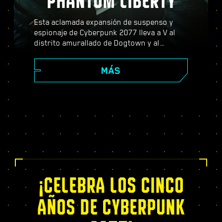
PHANTOM LIBERTY
Esta aclamada expansión de suspenso y
espionaje de Cyberpunk 2077 lleva a V al
distrito amurallado de Dogtown y al
peligroso mundo de los espías. Conviértete
en agente secreto y vive una apasionante
MÁS
historia repleta de giros dramáticos y
decisiones que cambiarán tu destino;
potencia tus capacidades con el exclusivo
árbol de habilidades del Relic, afronta
dinámicas misiones de mundo abierto,
nuevos y emocionantes encargos, ¡y mucho
más!
¡CELEBRA LOS CINCO
AÑOS DE CYBERPUNK