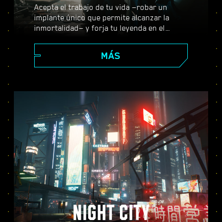
Acepta el trabajo de tu vida —robar un
implante único que permite alcanzar la
inmortalidad— y forja tu leyenda en el
enorme mundo abierto de Night City, donde
tus decisiones darán forma a la historia y a
MÁS
las personas que te rodean. Realiza todo
tipo de encargos para prosperar desde
merc emergente a ciberpunk de leyenda,
mientras descubres los misterios que
envuelven al valiosísimo implante con el
que todo el mundo quiere hacerse.
NIGHT CITY