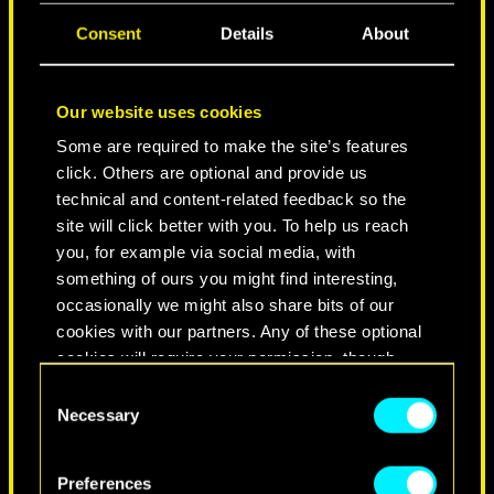
CIUDAD DE LEYENDAS
Consent
Details
About
Our website uses cookies
Some are required to make the site’s features
click. Others are optional and provide us
technical and content-related feedback so the
site will click better with you. To help us reach
you, for example via social media, with
something of ours you might find interesting,
occasionally we might also share bits of our
NEVER FADE AWAY
cookies with our partners. Any of these optional
cookies will require your permission, though.
Consent
You’ll find all the details regarding our use of
Necessary
Selection
cookies and tweak your preferences regarding
them in the “Settings” menu below.
Preferences