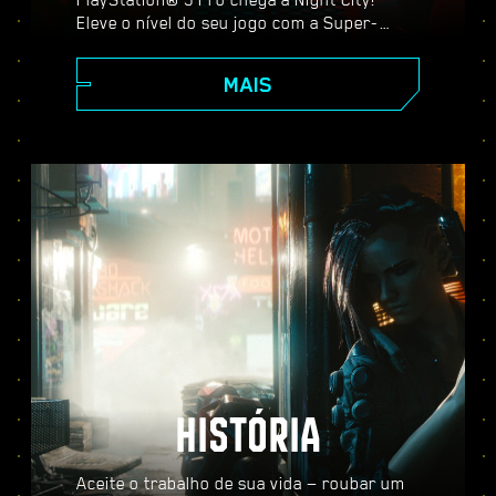
Eleve o nível do seu jogo com a Super-
Resolução Espectral do PlayStation (PSSR),
recursos avançados de traçado de raio,
MAIS
taxa de quadros mais alta e muito mais.
Escolha entre três modos gráficos:
Desempenho, Traçado de Raio e Traçado de
Raio Pro, e desfrute de visuais
aprimorados, ação mais fluida e tudo o que
Cyberpunk 2077 no PS5® Pro tem a
oferecer.
HISTÓRIA
Aceite o trabalho de sua vida — roubar um