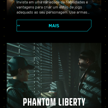
Invista em uma variedade de habilidades e
vantagens para criar um estilo de jogo
adequado ao seu personagem. Use armas
melhoráveis, habilidades de hacker e
implantes de aprimoramento corporal para
MAIS
se tornar o melhor mercenário da cidade.
Entre em combates com armas de fogo,
neutralize inimigos à distância ou passe
furtivamente por locais bem protegidos.
PHANTOM LIBERTY