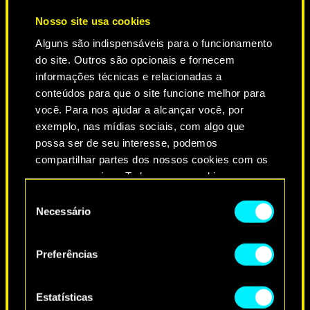
Nosso site usa cookies
Alguns são indispensáveis para o funcionamento
do site. Outros são opcionais e fornecem
informações técnicas e relacionadas a
conteúdos para que o site funcione melhor para
você. Para nos ajudar a alcançar você, por
exemplo, nas mídias sociais, com algo que
NEVER FADE AWAY
possa ser de seu interesse, podemos
compartilhar partes dos nossos cookies com os
nossos parceiros. Todos esses cookies
adicionais precisarão da sua permissão, no
Seleção
entanto.
Necessário
de
consentimento
Você encontrará todos os detalhes sobre o uso
Preferências
de cookies e poderá ajustar as suas preferências
no menu "Configurações" abaixo.
Estatísticas