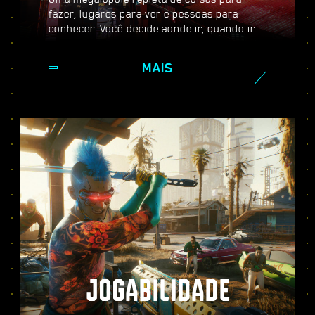
fazer, lugares para ver e pessoas para
conhecer. Você decide aonde ir, quando ir e
como chegar lá. Dos arranha-céus
cintilantes da Corpe Plaza aos vastos
MAIS
territórios das Terras Baldias, Night City
está repleta de segredos por descobrir.
JOGABILIDADE