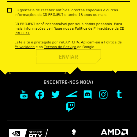
Eu gostaria de receber notícias, ofertas especiais e outras
informações da CD PROJEKT e tenho 16 anos ou mais
CD PROJEKT será responsável por seus dados pessoais. Para
mais informações verifique nossa
Política de Privacidade da CD
PROJEKT
.
Este site é protegido por reCAPTCHA. Aplicam-se a
Política de
Privacidade
e os
Termos de Serviço
do Google.
ENVIAR
ENCONTRE-NOS NO(A)