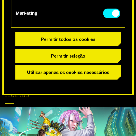
DESEJOS ESPECIAIS DE ANIVERSÁRIO
Marketing
Permitir todos os cookies
Permitir seleção
Utilizar apenas os cookies necessários
CYBERPUNK
SAIBA MAIS
CHEGA AO APEX
LEGENDS