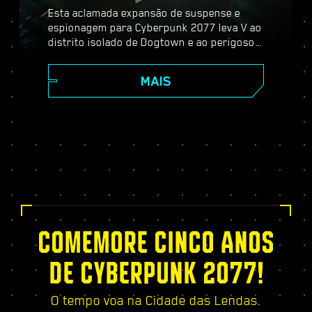
Esta aclamada expansão de suspense e
espionagem para Cyberpunk 2077 leva V ao
distrito isolado de Dogtown e ao perigoso
mundo dos espiões. Torne-se um agente
secreto e experimente uma história
MAIS
pulsante cheia de reviravoltas e escolhas
importantes, fortaleça-se com a árvore de
habilidades exclusiva do Relic, participe de
missões dinâmicas de mundo aberto, novos
serviços emocionantes — e muito mais!
COMEMORE CINCO ANOS
DE CYBERPUNK 2077!
O tempo voa na Cidade das Lendas.