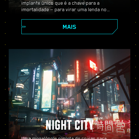
implante único que é a chave para a
imortalidade — para virar uma lenda no
vasto mundo aberto de Night City, onde as
suas escolhas moldam a história e as
MAIS
pessoas ao seu redor. Aceite uma variedade
de serviços para ir de mercenário
promissor a lendário cyberpunk enquanto
desvenda os mistérios do inestimável
implante tão cobiçado por todos.
NIGHT CITY
Uma megalópole repleta de coisas para