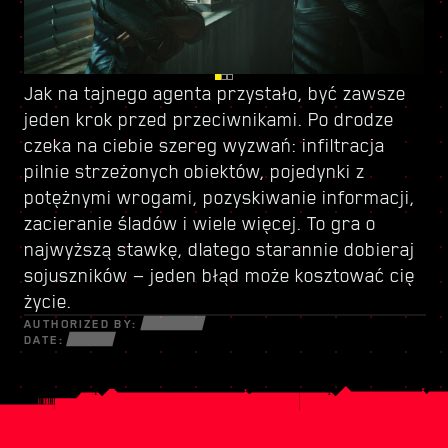
Jak na
Kieruj się do Dogtown — zrujnowanej części
Z racji przyznanego ci statusu tajnego agenta
tajnego agenta
przystało, być zawsze
jeden krok przed przeciwnikami. Po drodze
miasta rządzonej przez
i wagi misji masz teraz dostęp do
czeka na ciebie szereg wyzwań: infiltracja
bezwzględnego watażkę
nowego zestawu umiejętności
. To miejsce oferuje
— zrób z niego
pilnie strzeżonych obiektów, pojedynki z
szereg dodatkowych możliwości zarobku,
dobry użytek. Na miejscu znajdziesz też sprzęt
potężnymi wrogami, pozyskiwanie informacji,
niekoniecznie legalnych, ale zawsze
i broń, których próżno szukać w Night City.
zacieranie śladów i wiele więcej. To gra o
ekscytujących. Nie krępuj się, to co robisz
Korzystaj z nowego arsenału wedle uznania —
najwyższą stawkę, dlatego starannie dobieraj
poza misją główną, to twoja sprawa, ale miej
w Dogtown wszystkie chwyty są dozwolone.
sojuszników — jeden błąd może kosztować cię
oczy z tyłu głowy — niebezpieczeństwo czai się
życie.
na każdym kroku.
AUTHORIZED BY:
DATE: