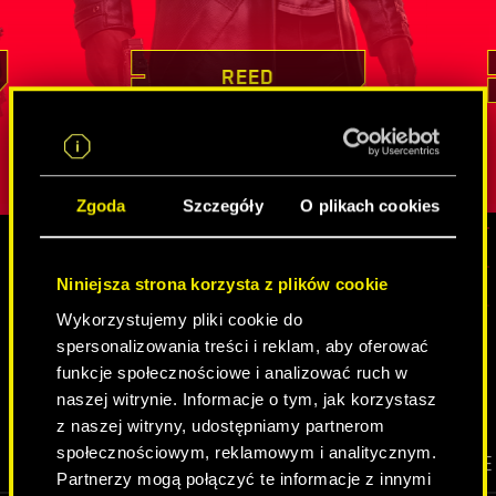
tkiem jej
dowodził swoich mistrzowskich
nieocenione
ird
umiejętności, podejmując się misji z
który nier
lny atut,
pozoru niemożliwych
. Pozyskiwanie
innych tożs
REED
iepewną
cennych informacji czy infiltracja
jest charak
strzeżonych celów to dla niego chleb
spędziła
w
żby w jej
powszechny. Reed jest przy tym kimś
cechy wyos
obdarzonym głębokim poczuciem
Zgoda
Szczegóły
O plikach cookies
obowiązku, a u osób, z którymi
współpracuje, najwyżej ceni sobie
lojalność.
Niniejsza strona korzysta z plików cookie
MEDIA
Wykorzystujemy pliki cookie do
spersonalizowania treści i reklam, aby oferować
funkcje społecznościowe i analizować ruch w
CYBERPUNK 2077
naszej witrynie. Informacje o tym, jak korzystasz
z naszej witryny, udostępniamy partnerom
społecznościowym, reklamowym i analitycznym.
WIDEO
SCREENSHOTY
GRAFIKI KONCEPCYJNE
Partnerzy mogą połączyć te informacje z innymi