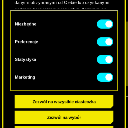
danymi otrzymanymi od Ciebie lub uzyskanymi
podczas korzystania z ich usług. Kontynuując
korzystanie z naszej witryny, zgadasz się na
Wybór
używanie plików cookie.
Niezbędne
zgody
Preferencje
Statystyka
Marketing
1
z
7
Zezwól na wszystkie ciasteczka
Zezwól na wybór