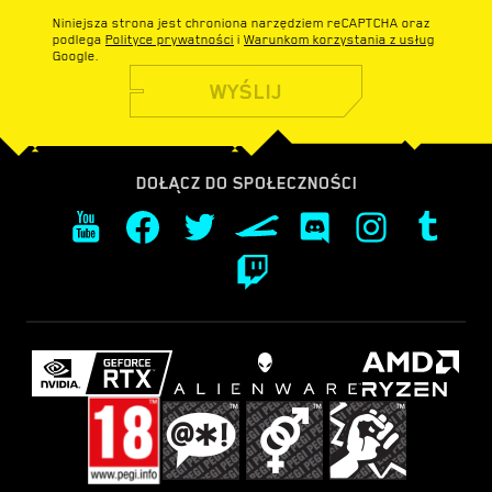
Niniejsza strona jest chroniona narzędziem reCAPTCHA oraz
podlega
Polityce prywatności
i
Warunkom korzystania z usług
Google.
WYŚLIJ
DOŁĄCZ DO SPOŁECZNOŚCI