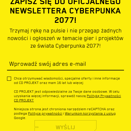
ZAPISZ SIĘ DO OFICJALNEGO
NEWSLETTERA CYBERPUNKA
2077!
Trzymaj rękę na pulsie i nie przegap żadnych
nowości i ogłoszeń w temacie gier i projektów
ze świata Cyberpunka 2077!
Wprowadź swój adres e-mail
Chcę otrzymywać wiadomości, specjalne oferty i inne informacje
od CD PROJEKT oraz mam 16 lat lub więcej
CD PROJEKT jest odpowiedzialne za Twoje dane osobowe. W celu
uzyskania więcej informacji, sprawdź naszą
Politykę Prywatności
CD PROJEKT
Niniejsza strona jest chroniona narzędziem reCAPTCHA oraz
podlega
Polityce prywatności
i
Warunkom korzystania z usług
Google.
WYŚLIJ