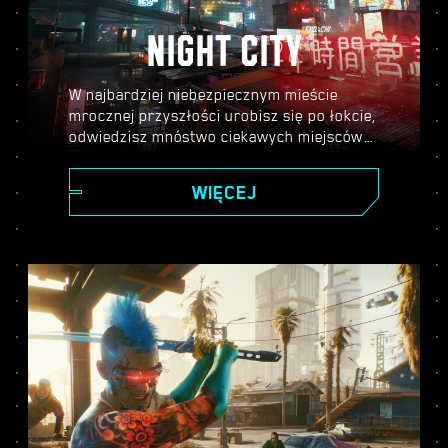
NIGHT CITY
W najbardziej niebezpiecznym mieście
mrocznej przyszłości urobisz się po łokcie,
odwiedzisz mnóstwo ciekawych miejscówek
i poznasz masę interesujących postaci.
Tylko od ciebie zależy, gdzie trafisz i w jaki
WIĘCEJ
sposób się tam dostaniesz.