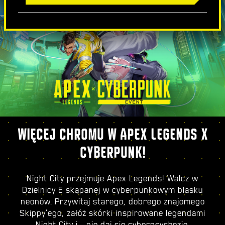
WIĘCEJ CHROMU W APEX LEGENDS X
CYBERPUNK!
Night City przejmuje Apex Legends! Walcz w
Dzielnicy E skąpanej w cyberpunkowym blasku
neonów. Przywitaj starego, dobrego znajomego
Skippy’ego, załóż skórki inspirowane legendami
Night City i… nie daj się cyberpsychozie.