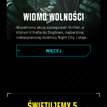
WIDMO WOLNOŚCI
Wypełniony akcją szpiegowski thriller, w
którym V trafia do Dogtown, najbardziej
niebezpiecznej dzielnicy Night City, i staje
się częścią skomplikowanej intrygi, w którą
zamieszani są przedstawiciele najwyższych
WIĘCEJ
kręgów władzy. Zanurz się w świecie
szpiegów w cieszącym się uznaniem
krytyków dodatku do Cyberpunka 2077,
poznaj fascynującą, pełną zwrotów akcji
fabułę i ciesz się szeregiem nowych zadań,
elementów rozgrywki, aktywności i nie
tylko!
ŚWIĘTUJEMY 5.