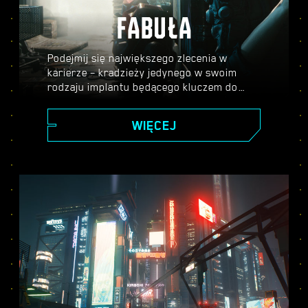
FABUŁA
Podejmij się największego zlecenia w
karierze – kradzieży jedynego w swoim
rodzaju implantu będącego kluczem do
nieśmiertelności – i ruszaj na podbój
potężnego miasta przyszłości, którego
WIĘCEJ
historię kształtują twoje decyzje. Wykonuj
różne zadania, by piąć się po szczeblach
kariery i odkryj tajemnice bezcennego
implantu, który każdy chce dostać w swoje
ręce.