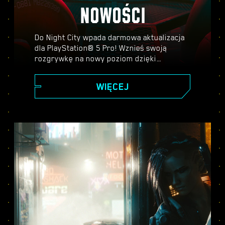
NOWOŚCI
Do Night City wpada darmowa aktualizacja
dla PlayStation® 5 Pro! Wznieś swoją
rozgrywkę na nowy poziom dzięki
PlayStation Spectral Super Resolution
(PSRR), zaawansowanemu ray tracingowi,
WIĘCEJ
wyższej liczbie klatek na sekundę i nie
tylko. Wybierz jeden z trzech trybów
graficznych — Wydajności, Ray Tracing lub
Ray Tracing Pro — i odkryj wszystko, co
Cyberpunk 2077 na PS5® Pro ma do
zaoferowania.