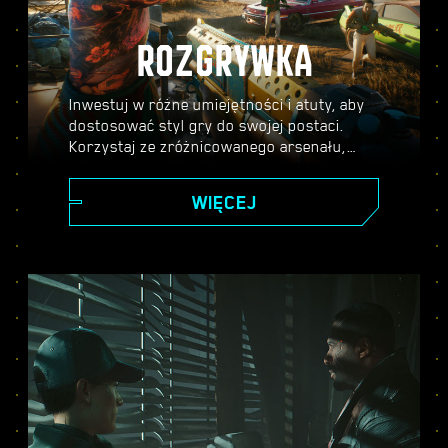
ROZGRYWKA
Inwestuj w różne umiejętności i atuty, aby
dostosować styl gry do swojej postaci.
Korzystaj ze zróżnicowanego arsenału,
umiejętności hakerskich oraz
cybernetycznych ulepszeń, aby stać się
WIĘCEJ
legendą Night City. Bierz udział w
strzelaninach, atakuj wrogów z dystansu
lub skradaj się przez pilnie strzeżone
miejsca.