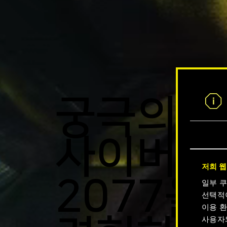
궁극의
사이버펑
저희 웹
2077을
일부 
선택적
이용 환
사용자