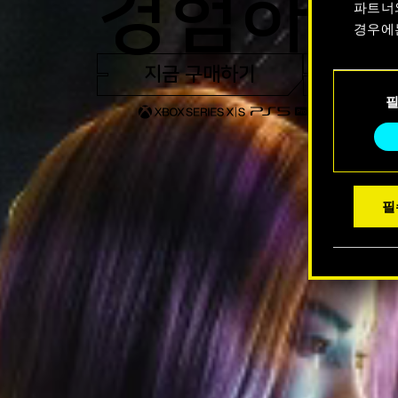
경험하세
파트너
경우에
지금 구매하기
트레일
쿠키 사
동
수 있습
의
선
택
필