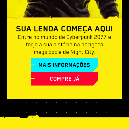
SUA LENDA COMEÇA AQUI
Entre no mundo de Cyberpunk 2077 e
forje a sua história na perigosa
megalópole de Night City.
MAIS INFORMAÇÕES
COMPRE JÁ