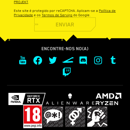
PROJEKT
.
Este site é protegido por reCAPTCHA. Aplicam-se a
Política de
Privacidade
e os
Termos de Serviço
do Google.
ENVIAR
ENCONTRE-NOS NO(A)