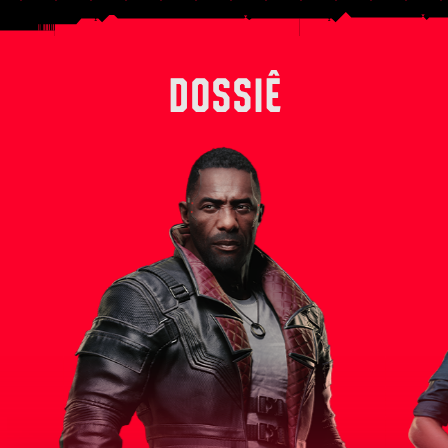
DOSSIÊ
ito da
Solomon Reed é um experiente agente da
Outrora um