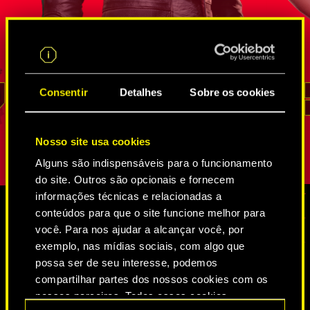
gente que
FIA que provou seu valor inúmeras vezes
neurodança
des. Por
em missões secretas de inteligência. Ele
Agência Fe
é um
sabe melhor que ninguém como entrar nas
por Solom
go de que
incontáveis teias de espiões e
ela também
osição
trilha-redes
, como extrair informações e
que
seu te
o não é
até como invadir os lugares mais bem
mas, enqua
Consentir
Detalhes
Sobre os cookies
REED
guardados. Sua lealdade e senso de dever
seu papel,
são inabaláveis.
não aparec
Nosso site usa cookies
Alguns são indispensáveis para o funcionamento
do site. Outros são opcionais e fornecem
informações técnicas e relacionadas a
conteúdos para que o site funcione melhor para
você. Para nos ajudar a alcançar você, por
MÍDIA
exemplo, nas mídias sociais, com algo que
possa ser de seu interesse, podemos
compartilhar partes dos nossos cookies com os
CYBERPUNK 2077
nossos parceiros. Todos esses cookies