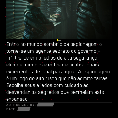
Entre no mundo sombrio da espionagem e
Fique de olhos abertos em Dogtown, ruínas de
Fortaleça-se com
torne-se um
uma cidade dentro da cidade, governada por
uma nova árvore de habilidades
agente secreto do governo
e crie um
—
infiltre-se em prédios de alta segurança,
uma milícia pronta para atirar
estilo de jogo único — use todas as novas
. Suas
elimine inimigos e enfrente profissionais
estruturas frágeis guardam segredos e
armas e cibernéticas à sua disposição para
experientes de igual para igual. A espionagem
oportunidades que só se revelam a quem
sobreviver em um mundo fragmentado de
é um jogo de alto risco que não admite falhas.
estiver disposto a fazer o que for preciso.
traficantes desesperados, trilha-redes
Escolha seus aliados com cuidado ao
Dentro de suas paredes, descubra serviços e
astutos e mercenários implacáveis em busca
desvendar os segredos que permeiam esta
missões eletrizantes nos quais você arriscará
de lucro e poder.
expansão.
tudo.
AUTHORIZED BY:
DATE: