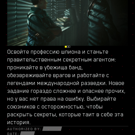
Освойте профессию шпиона и станьте
Проникните в полный опасностей Пёсий
Откройте
новое дерево навыков
и найдите
правительственным секретным
город, обособленную часть Найт-Сити,
всё, что нужно, чтобы играть в своём стиле.
агентом
:
проникайте в убежища банд,
которой управляет
Новое оружие и импланты помогут вам
обезвреживайте врагов и работайте с
вооружённая группировка
выжить среди отчаянных мошенников,
во главе с бывшим
легендами международной разведки. Новое
военным. Среди полуразрушенных зданий
скрытных нетраннеров и безжалостных
задание гораздо сложнее и опаснее прочих,
таится много тайн и возможностей, которые
наёмников, которые готовы на всё ради
но у вас нет права на ошибку. Выбирайте
открываются лишь тем, кто готов идти до
денег и славы.
союзников с осторожностью, чтобы
конца. Здесь вас ждут заказы и задания, в
раскрыть секреты, которые таит в себе эта
которых придётся поставить на карту всё.
история.
AUTHORIZED BY:
DATE: