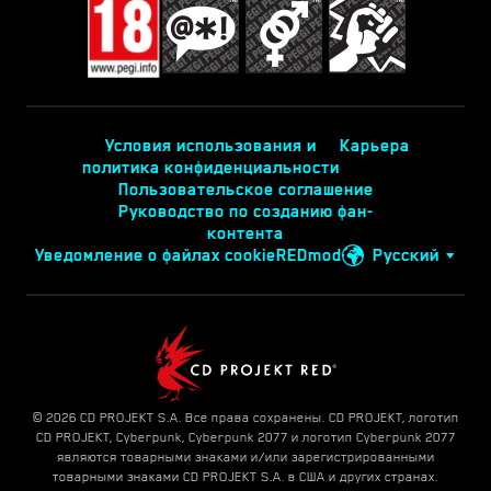
Условия использования и
Карьера
политика конфиденциальности
Пользовательское соглашение
Руководство по созданию фан-
контента
Уведомление о файлах cookie
REDmod
Русский
© 2026 CD PROJEKT S.A. Все права сохранены. CD PROJEKT, логотип
CD PROJEKT, Cyberpunk, Cyberpunk 2077 и логотип Cyberpunk 2077
являются товарными знаками и/или зарегистрированными
товарными знаками CD PROJEKT S.A. в США и других странах.