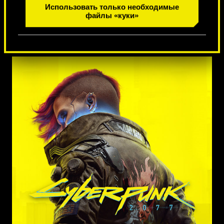
1
из
7
Использовать только необходимые
файлы «куки»