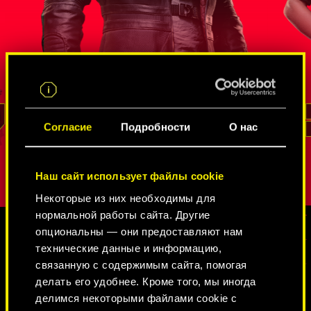
жайшая
Агент ФРУ с многолетним опытом,
Начинающа
. Сойка
который не раз проявлял себя во время
завербова
ров в
секретных операций. Он умеет
Федеральн
остям
выживать
управление
оторая
в мире шпионов и нетраннеров
, добывать
перевоплощ
 защиты
информацию и проникать в крепости,
обладают 
овой
которые кажутся неприступными. Даже
заметно ис
РИД
Согласие
Подробности
О нас
спустя годы подпольной работы он
Алекс
пров
остался верен своей стране и не утратил
Впрочем, к
чувство долга.
собственна
Наш сайт использует файлы cookie
проявляет
Некоторые из них необходимы для
нормальной работы сайта. Другие
опциональны — они предоставляют нам
технические данные и информацию,
ГАЛЕРЕЯ
связанную с содержимым сайта, помогая
делать его удобнее. Кроме того, мы иногда
делимся некоторыми файлами cookie с