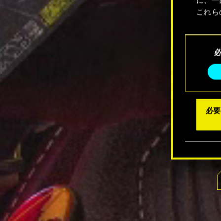
これら
Coo
同
メニュ
意
の
選
択
必要