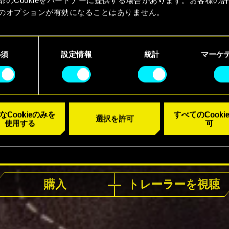
のオプションが有効になることはありません。
kieの使用およびパフォーマンスの変更点に関する詳細は、下記の
ーでご確認ください。
必須
設定情報
統計
マーケ
なCookieのみを
すべてのCooki
選択を許可
使用する
可
好評発売中
購入
トレーラーを視聴