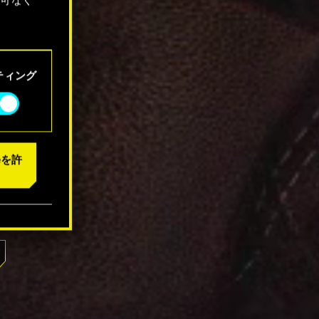
「設定」
ティング
eを許