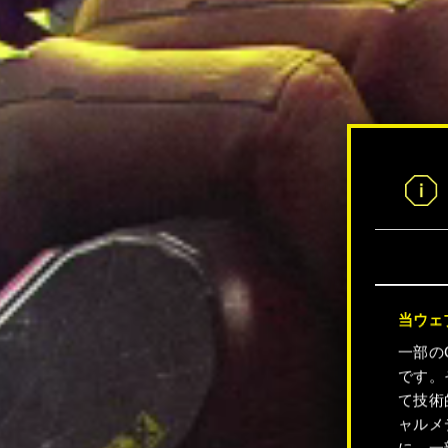
当ウェ
一部の
です。
て技術
ャルメ
に、一