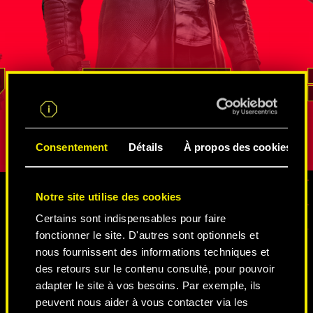
iser avec
son talent lors de missions de
fédérale d
n atout
renseignement. Il sait mieux que
par Solom
nt ce pays
quiconque comment naviguer dans
visages, el
on
le vaste réseau d'espions et
cinglant q
n'est pas
de netrunners
, comment se procurer des
pas arrangé
REED
informations, et même comment s'infiltrer
rôle, sa vé
dans les lieux les mieux gardés. Sa loyauté
transparaît
et son sens du devoir sont sans égal.
Consentement
Détails
À propos des cookies
Notre site utilise des cookies
Certains sont indispensables pour faire
MÉDIAS
fonctionner le site. D'autres sont optionnels et
nous fournissent des informations techniques et
des retours sur le contenu consulté, pour pouvoir
CYBERPUNK 2077
adapter le site à vos besoins. Par exemple, ils
peuvent nous aider à vous contacter via les