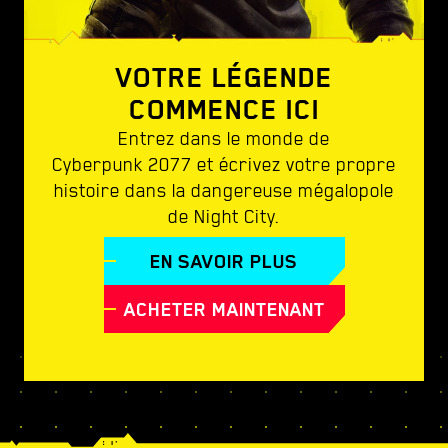
VOTRE LÉGENDE
COMMENCE ICI
Entrez dans le monde de
Cyberpunk 2077 et écrivez votre propre
histoire dans la dangereuse mégalopole
de Night City.
EN SAVOIR PLUS
ACHETER MAINTENANT