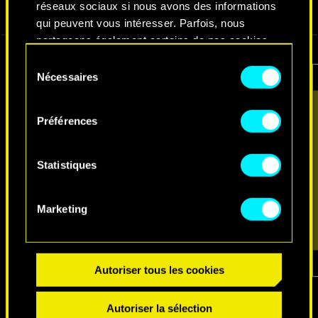
réseaux sociaux si nous avons des informations
VIDÉOS
CAPTURES D'ÉCRAN
CONCEPT ARTS
qui peuvent vous intéresser. Parfois, nous
partageons également certains de nos cookies
avec nos partenaires. Cependant, ces cookies
Sélection
optionnels ne seront appliqués qu'avec votre
Nécessaires
du
permission.
consentement
Préférences
Vous pouvez consulter tous les détails sur notre
utilisation des cookies et modifier vos
préférences dans le menu "Paramètres" ci-
Statistiques
dessous.
Marketing
Autoriser tous les cookies
1
sur
7
Autoriser la sélection