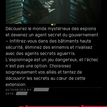
Découvrez le monde mystérieux des espions
Surveillez vos arrières à Dogtown, une ville
Augmentez votre puissance grâce à
et devenez
parallèle en ruines contrôlée par
un nouvel arbre de compétences
un agent secret du
gouvernement
et forgez-
— Infiltrez-vous dans des bâtiments haute
une milice à la gâchette
vous un style de jeu unique — Mettez à profit
facile
. Ses structures
sécurité, éliminez des ennemis et rivalisez
délabrées renferment des secrets et des
toutes les nouvelles armes et le nouveau
avec des agents secrets aguerris.
opportunités pour ceux qui n'ont pas peur de
matériel cybernétique à votre disposition afin
L'espionnage est un jeu dangereux, et l'échec
se salir les mains. Au sein de ces murs,
de survivre dans ce monde fracturé et rempli
n'est pas une option. Choisissez
découvrez des contrats sous haute tension et
d'escrocs désespérés, de netrunners
soigneusement vos alliés et tentez de
des quêtes aux enjeux sans précédent.
mystérieux et de mercenaires sans pitié
découvrir les secrets au cœur de cette
n'ayant pour seuls objectifs que l'argent et le
extension.
pouvoir.
AUTHORIZED BY:
DATE: