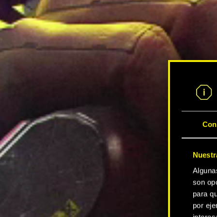
Con
Nuestr
Alguna
son opc
para qu
por eje
intere