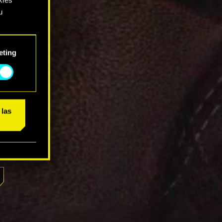
u
rás
eting
ajo.
 las