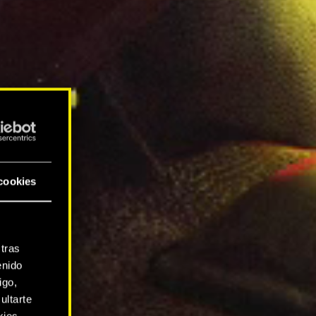
cookies
tras
enido
igo,
ultarte
kies