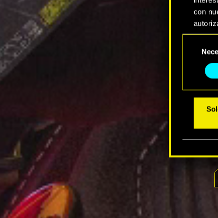
con nue
autoriz
Selección
Encontr
Nece
de
modific
consentimi
Sol