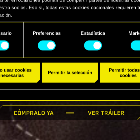
stro socios. Eso sí, todas estas cookies opcionales requieren t
ación.
arás todos los detalles sobre nuestro uso de las cookies y pod
sario
Preferencias
Estadística
Mark
ar tus preferencias al respecto en el menú «Ajustes» de más ab
ento
o usar cookies
Permitir todas
Permitir la selección
necesarias
cookies
YA DISPONIBLE
CÓMPRALO YA
VER TRÁILER